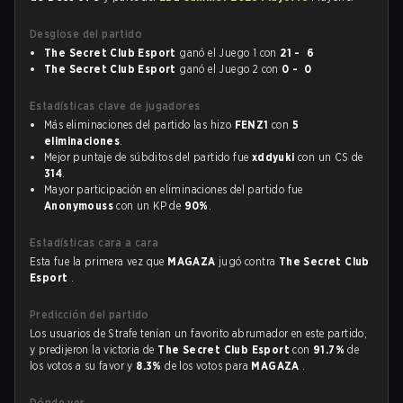
Desglose del partido
The Secret Club Esport
ganó el Juego 1 con
21 - 6
The Secret Club Esport
ganó el Juego 2 con
0 - 0
Estadísticas clave de jugadores
Más eliminaciones del partido las hizo
FENZ1
con
5
eliminaciones
.
Mejor puntaje de súbditos del partido fue
xddyuki
con un CS de
314
.
Mayor participación en eliminaciones del partido fue
Anonymouss
con un KP de
90%
.
Estadísticas cara a cara
Esta fue la primera vez que
MAGAZA
jugó contra
The Secret Club
Esport
.
Predicción del partido
Los usuarios de Strafe tenían un favorito abrumador en este partido,
y predijeron la victoria de
The Secret Club Esport
con
91.7%
de
los votos a su favor y
8.3%
de los votos para
MAGAZA
.
Dónde ver