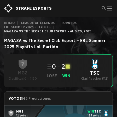
STRAFE ESPORTS
INICIO
|
LEAGUE OF LEGENDS
|
TORNEOS
|
EBL SUMMER 2025 PLAYOFFS
|
MAGAZA VS THE SECRET CLUB ESPORT - AUG 20, 2025
MAGAZA
vs
The Secret Club Esport
–
EBL Summer
2025 Playoffs
LoL
Partido
0
-
2
TSC
MGZ
LOSE
WIN
Clasificación #160
Clasificación #121
VOTOS
145 Predicciones
MGZ
WIN
TSC
12 Votos
133 Votos