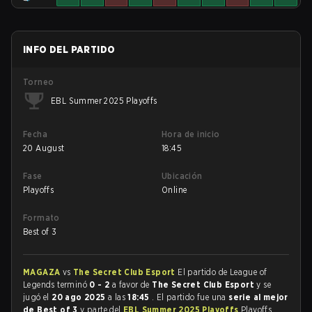
INFO DEL PARTIDO
Torneo
EBL Summer 2025 Playoffs
Fecha
Hora de inicio
20 August
18:45
Fase
Ubicación
Playoffs
Online
Formato
Best of 3
MAGAZA
vs
The Secret Club Esport
El partido de League of
Legends terminó
0 - 2
a favor de
The Secret Club Esport
y se
jugó el
20 ago 2025
a las
18:45
. El partido fue una
serie al mejor
de Best of 3
y parte del
EBL Summer 2025 Playoffs
Playoffs.