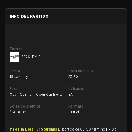
INFO DEL PARTIDO
Torneo
2026 IEM Rio
Fecha
Hora de inicio
16 January
23:30
Fase
Ubicación
Open Qualifer - Open Qualifer
SA
Round of 16
Bolsa de premios
Formato
$
300000
Best of 1
Made in Brazil
vs
Starlinks
El partido de CS:GO terminó
1 - 0
a