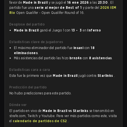
favor de
Made in Brazil
y se jugó el
16 ene 2026
a las
23:30
. El
partido fue una
serie al mejor de Best of 1
y parte del
2026 IEM
Rio
Open Qualifer - Open Qualifer Round of 16.
Desglose del partido
Made in Brazil
ganó el Juego 1 con
13 - 3
en
Inferno
Estadísticas clave de jugadores
El máximo eliminador del partido fue
insani
con
18
eliminaciones
.
Más asistencias del partido las hizo
brnz4n
con
8 asistencias
.
Estadísticas cara a cara
Esta fue la primera vez que
Made in Brazil
jugó contra
Starlinks
.
Predicción del partido
No hubo predicciones para este partido.
Dónde ver
El partido en vivo de
Made in Brazil vs Starlinks
se transmitió en
strafe.com, Twitch y Youtube. Para ver más partidos como este, visita
el
calendario de partidos de CS2
.