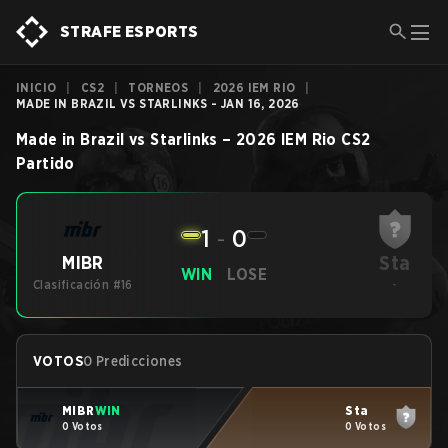
STRAFE ESPORTS
INICIO
|
CS2
|
TORNEOS
|
2026 IEM RIO
|
MADE IN BRAZIL VS STARLINKS - JAN 16, 2026
Made in Brazil
vs
Starlinks
–
2026 IEM Rio
CS2
Partido
1
-
0
Sta
MIBR
WIN
LOSE
Clasificación #16
-
VOTOS
0 Predicciones
MIBR
WIN
Sta
0 Votos
0 Votos