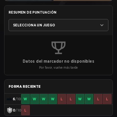
RESUMEN DE PUNTUACIÓN
SELECCIONA UN JUEGO
Datos del marcador no disponibles
Por favor, vuelve más tarde
FORMA RECIENTE
6
/10
W
W
W
W
L
L
W
W
L
L
0
/10
L