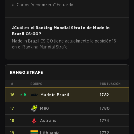
Carlos
"
venomzera
"
Eduardo
¿Cuál es el Ranking Mundial Strafe de
Made in
Brazil
CS:GO
?
Made in Brazil CS:GO tiene actualmente la posición 16
en el Ranking Mundial Strafe.
RANGO STRAFE
#
EQUIPO
PUNTUACIÓN
16
⏶
9
Made in Brazil
1782
17
M80
1780
18
Astralis
1774
19
Lithuania
1772