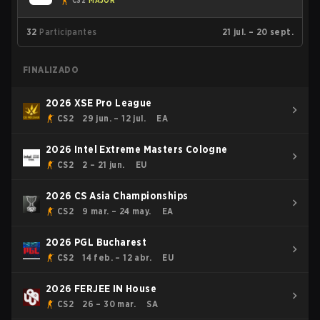
CS2
MAJOR
32
Participantes
21 jul. – 20 sept.
FINALIZADO
2026 XSE Pro League
CS2
29 jun. – 12 jul.
EA
2026 Intel Extreme Masters Cologne
CS2
2 – 21 jun.
EU
2026 CS Asia Championships
CS2
9 mar. – 24 may.
EA
2026 PGL Bucharest
CS2
14 feb. – 12 abr.
EU
2026 FERJEE IN House
CS2
26 – 30 mar.
SA