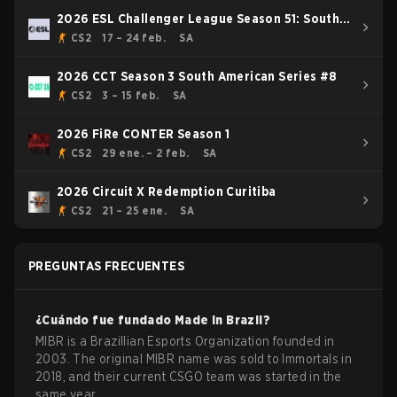
2026 ESL Challenger League Season 51: South
America - Cup #1
CS2
17 – 24 feb.
SA
2026 CCT Season 3 South American Series #8
CS2
3 – 15 feb.
SA
2026 FiRe CONTER Season 1
CS2
29 ene. – 2 feb.
SA
2026 Circuit X Redemption Curitiba
CS2
21 – 25 ene.
SA
PREGUNTAS FRECUENTES
¿Cuándo fue fundado
Made in Brazil
?
MIBR is a Brazillian Esports Organization founded in
2003. The original MIBR name was sold to Immortals in
2018, and their current CSGO team was started in the
same year.