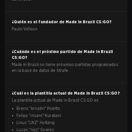
¿Quién es el fundador de
Made in Brazil
CS:GO
?
Paulo Velloso
¿Cuándo es el próximo partido de
Made in Brazil
CS:GO
?
Made in Brazil no tiene próximos partidas programados
en la base de datos de Strafe.
¿Cuál es la plantilla actual de
Made in Brazil
CS:GO
?
La plantilla actual de
Made in Brazil
CS:GO
es:
Breno
"
brnz4n
"
Poletto
Felipe
"
insani
"
Kuratani
Linus
"
LNZ
"
Holtäng
Lucas
"
nqz
"
Soares