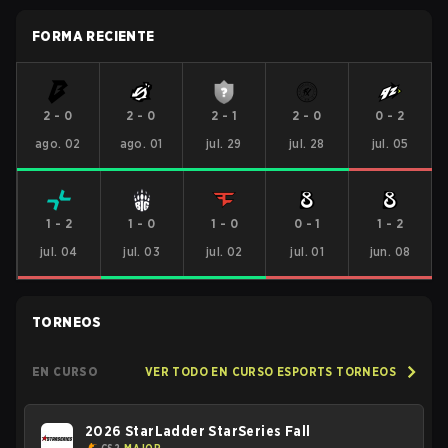
FORMA RECIENTE
2
-
0
2
-
0
2
-
1
2
-
0
0
-
2
ago. 02
ago. 01
jul. 29
jul. 28
jul. 05
1
-
2
1
-
0
1
-
0
0
-
1
1
-
2
jul. 04
jul. 03
jul. 02
jul. 01
jun. 08
TORNEOS
EN CURSO
VER TODO EN CURSO ESPORTS TORNEOS
2026 StarLadder StarSeries Fall