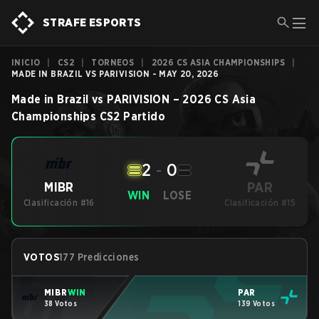
STRAFE ESPORTS
INICIO
|
CS2
|
TORNEOS
|
2026 CS ASIA CHAMPIONSHIPS
|
MADE IN BRAZIL VS PARIVISION - MAY 20, 2026
Made in Brazil
vs
PARIVISION
–
2026 CS Asia
Championships
CS2
Partido
2
-
0
PAR
MIBR
WIN
LOSE
Clasificación #16
Clasificación #15
VOTOS
177 Predicciones
MIBR
WIN
PAR
38 Votos
139 Votos