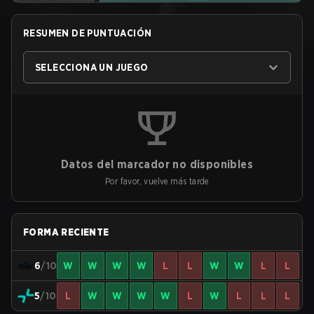
RESUMEN DE PUNTUACIÓN
SELECCIONA UN JUEGO
Datos del marcador no disponibles
Por favor, vuelve más tarde
FORMA RECIENTE
6
/10
W
W
W
W
L
L
W
W
L
L
5
/10
L
W
W
W
W
L
W
L
L
L