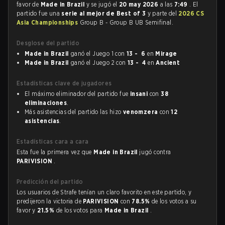
favor de
Made in Brazil
y se jugó el
20 may 2026
a las
7:49
. El
partido fue una
serie al mejor de Best of 3
y parte del
2026 CS
Asia Championships
Group B - Group B UB Semifinal.
Desglose del partido
Made in Brazil
ganó el Juego 1 con
13 - 6
en
Mirage
Made in Brazil
ganó el Juego 2 con
13 - 4
en
Ancient
Estadísticas clave de jugadores
El máximo eliminador del partido fue
insani
con
38
eliminaciones
.
Más asistencias del partido las hizo
venomzera
con
12
asistencias
.
Estadísticas cara a cara
Esta fue la primera vez que
Made in Brazil
jugó contra
PARIVISION
.
Predicción del partido
Los usuarios de Strafe tenían un claro favorito en este partido, y
predijeron la victoria de
PARIVISION
con
78.5%
de los votos a su
favor y
21.5%
de los votos para
Made in Brazil
.