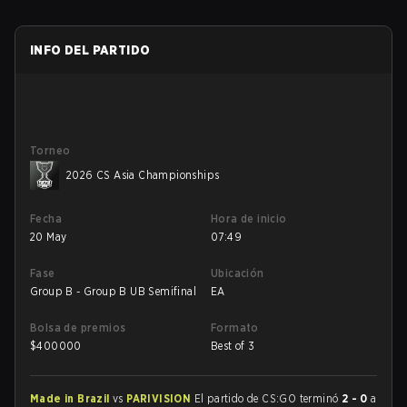
INFO DEL PARTIDO
Torneo
2026 CS Asia Championships
Fecha
Hora de inicio
20 May
07:49
Fase
Ubicación
Group B - Group B UB Semifinal
EA
Bolsa de premios
Formato
$
400000
Best of 3
Made in Brazil
vs
PARIVISION
El partido de CS:GO terminó
2 - 0
a