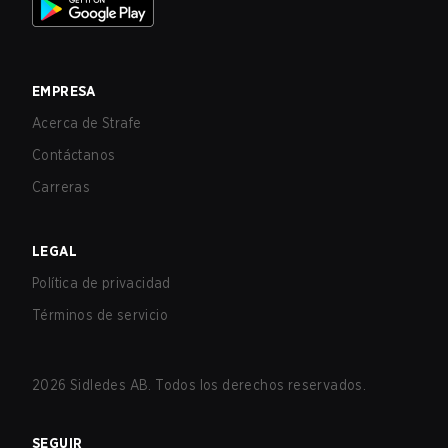
EMPRESA
Acerca de Strafe
Contáctanos
Carreras
LEGAL
Política de privacidad
Términos de servicio
2026
Sidledes AB. Todos los derechos reservados.
SEGUIR