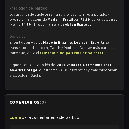
Predicción del partido
Los usuarios de Strafe tenían un claro favorito en este partido, y
predijeron la victoria de
Made in Brazil
con
75.3%
de los votos a su
favor y
24.7%
de los votos para
Leviatán Esports
.
Dónde ver
El partido en vivo de
Made in Brazil vs Leviatán Esports
se
transmitió en strafe.com, Twitch y Youtube. Para ver más partidos
como este, visita el
calendario de partidos de Valorant
.
Sigue el resto de la acción del
2025 Valorant Champions Tour:
Americas Stage 2
, así como VODs, destacados y transmisiones en
vivo, todo en Strafe.
COMENTARIOS
(
0
)
Login
para comentar en este partido