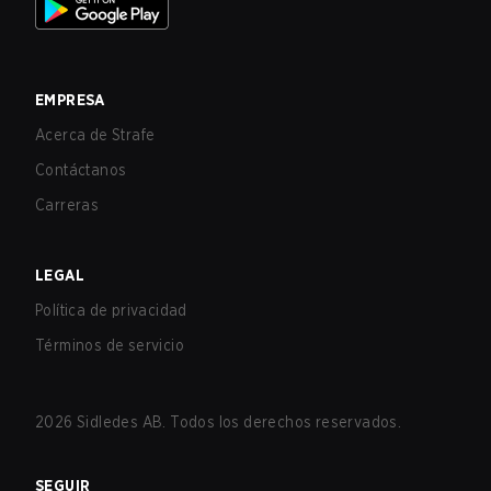
EMPRESA
Acerca de Strafe
Contáctanos
Carreras
LEGAL
Política de privacidad
Términos de servicio
2026
Sidledes AB. Todos los derechos reservados.
SEGUIR