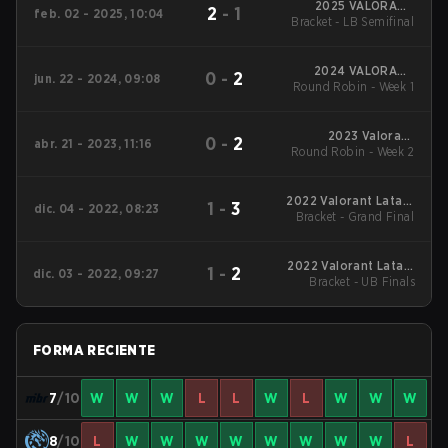
2025 VALORANT
2
-
1
feb. 02 - 2025, 10:04
Bracket - LB Semifinal
Champions Tour:
Americas KICK-OFF
2024 VALORANT
0
-
2
jun. 22 - 2024, 09:08
Round Robin - Week 1
Champions Tour:
Americas League
Stage 2
2023 Valorant
0
-
2
abr. 21 - 2023, 11:16
Round Robin - Week 2
Champions Tour:
Americas League
2022 Valorant Latam
1
-
3
dic. 04 - 2022, 08:23
Bracket - Grand Final
Gods
2022 Valorant Latam
1
-
2
dic. 03 - 2022, 09:27
Bracket - UB Finals
Gods
FORMA RECIENTE
7
/10
W
W
W
L
L
W
L
W
W
W
8
/10
L
W
W
W
W
W
W
W
W
L