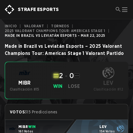
STRAFE ESPORTS
INICIO
|
VALORANT
|
TORNEOS
|
2025 VALORANT CHAMPIONS TOUR: AMERICAS STAGE 1
|
MADE IN BRAZIL VS LEVIATÁN ESPORTS - MAR 22, 2025
Made in Brazil
vs
Leviatán Esports
–
2025 Valorant
Champions Tour: Americas Stage 1
Valorant
Partido
2
-
0
LEV
MIBR
WIN
LOSE
Clasificación #15
Clasificación #12
VOTOS
315 Predicciones
MIBR
WIN
LEV
161 Votos
154 Votos