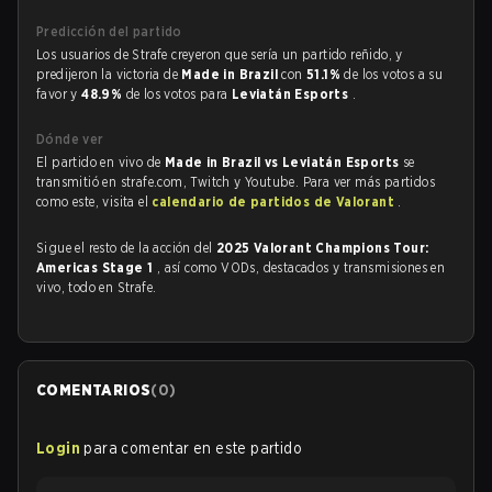
Predicción del partido
Los usuarios de Strafe creyeron que sería un partido reñido, y
predijeron la victoria de
Made in Brazil
con
51.1%
de los votos a su
favor y
48.9%
de los votos para
Leviatán Esports
.
Dónde ver
El partido en vivo de
Made in Brazil vs Leviatán Esports
se
transmitió en strafe.com, Twitch y Youtube. Para ver más partidos
como este, visita el
calendario de partidos de Valorant
.
Sigue el resto de la acción del
2025 Valorant Champions Tour:
Americas Stage 1
, así como VODs, destacados y transmisiones en
vivo, todo en Strafe.
COMENTARIOS
(
0
)
Login
para comentar en este partido