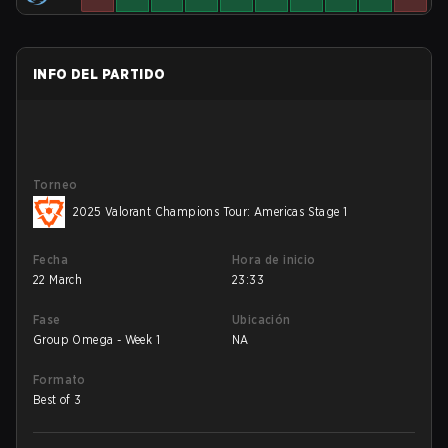
INFO DEL PARTIDO
Torneo
2025 Valorant Champions Tour: Americas Stage 1
Fecha
Hora de inicio
22 March
23:33
Fase
Ubicación
Group Omega - Week 1
NA
Formato
Best of 3