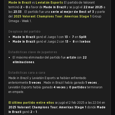
Made in Brazil
vs
Leviatán Esports
El partido de Valorant
terminó
2 - 0
a favor de
Made in Brazil
y se jugó el
22 mar 2025
a
las
23:33
. El partido fue una
serie al mejor de Best of 3
y parte
del
2025 Valorant Champions Tour: Americas Stage 1
Group
Omega - Week 1.
Desglose del partido
Made in Brazil
ganó el Juego 1 con
13 - 7
en
Split
Made in Brazil
ganó el Juego 2 con
13 - 8
en
Icebox
Estadísticas clave de jugadores
El máximo eliminador del partido fue
artzin
con
22
eliminaciones
.
Estadísticas cara a cara
Made in Brazil y Leviatán Esports se habían enfrentado
anteriormente
5 veces
. Made in Brazil había ganado
1 veces
,
Leviatán Esports había ganado
4 veces
y
0 partidos
terminaron
en empate.
El último partido entre ellos
se jugó el 2 feb 2025 a las 22:04 en
2025 Valorant Champions Tour: Americas Stage 1
donde
Made
in Brazil
ganó
2 - 1
.