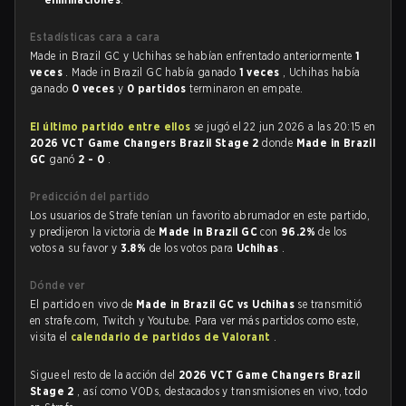
Estadísticas cara a cara
Made in Brazil GC y Uchihas se habían enfrentado anteriormente
1
veces
. Made in Brazil GC había ganado
1 veces
, Uchihas había
ganado
0 veces
y
0 partidos
terminaron en empate.
El último partido entre ellos
se jugó el 22 jun 2026 a las 20:15 en
2026 VCT Game Changers Brazil Stage 2
donde
Made in Brazil
GC
ganó
2 - 0
.
Predicción del partido
Los usuarios de Strafe tenían un favorito abrumador en este partido,
y predijeron la victoria de
Made in Brazil GC
con
96.2%
de los
votos a su favor y
3.8%
de los votos para
Uchihas
.
Dónde ver
El partido en vivo de
Made in Brazil GC vs Uchihas
se transmitió
en strafe.com, Twitch y Youtube. Para ver más partidos como este,
visita el
calendario de partidos de Valorant
.
Sigue el resto de la acción del
2026 VCT Game Changers Brazil
Stage 2
, así como VODs, destacados y transmisiones en vivo, todo