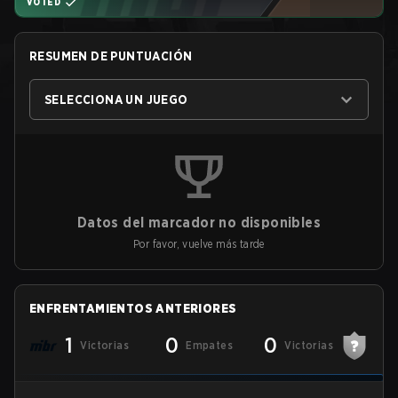
VOTED
RESUMEN DE PUNTUACIÓN
SELECCIONA UN JUEGO
Datos del marcador no disponibles
Por favor, vuelve más tarde
ENFRENTAMIENTOS ANTERIORES
1
0
0
Victorias
Empates
Victorias