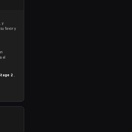
 su favor y
en
a el
Stage 2
,