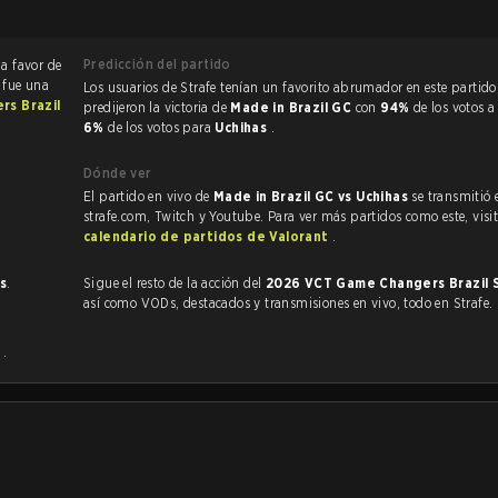
Predicción del partido
a favor de
o fue una
Los usuarios de Strafe tenían un favorito abrumador en este partido, y
s Brazil
predijeron la victoria de
Made in Brazil GC
con
94%
de los votos a
6%
de los votos para
Uchihas
.
Dónde ver
El partido en vivo de
Made in Brazil GC vs Uchihas
se transmitió 
strafe.com, Twitch y Youtube. Para ver más partidos como este, visit
calendario de partidos de Valorant
.
s
.
Sigue el resto de la acción del
2026 VCT Game Changers Brazil 
así como VODs, destacados y transmisiones en vivo, todo en Strafe.
s
.