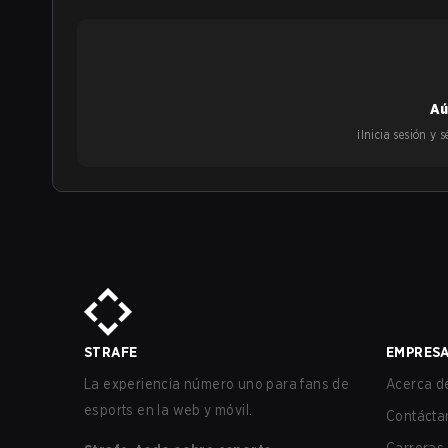
Aú
¡Inicia sesión y
STRAFE
EMPRES
La experiencia número uno para fans de
Acerca de
esports en la web y móvil.
Contácta