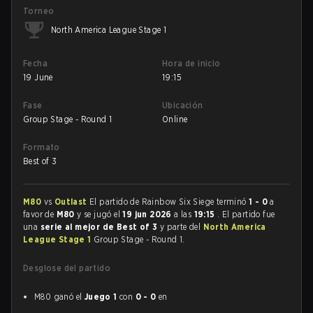
Torneo
North America League Stage 1
Fecha
Hora de inicio
19 June
19:15
Fase
Ubicación
Group Stage - Round 1
Online
Formato
Best of 3
M80
vs
Outlast
El partido de Rainbow Six Siege terminó
1 - 0
a
favor de
M80
y se jugó el
19 jun 2026
a las
19:15
. El partido fue
una
serie al mejor de Best of 3
y parte del
North America
League Stage 1
Group Stage - Round 1.
Desglose del partido
M80 ganó el
Juego 1
con
0 - 0
en