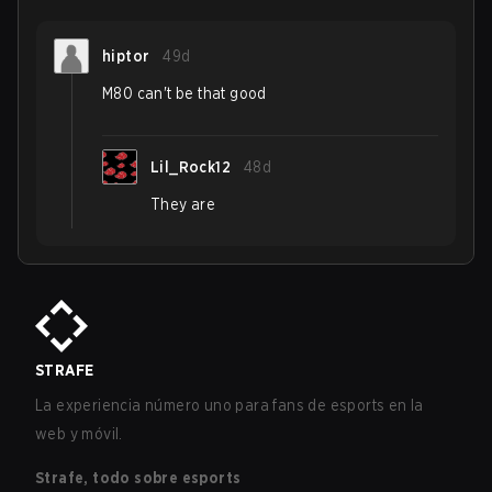
hiptor
49d
M80 can't be that good
Lil_Rock12
48d
They are
STRAFE
La experiencia número uno para fans de esports en la
web y móvil.
Strafe, todo sobre esports