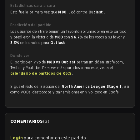
Estadísticas cara a cara
Esta fue la primera vez que
M80
jugó contra
Outlast
.
Predicción del partido
Los usuarios de Strafe tenían un favorito abrumador en este partido,
y predijeron la victoria de
M80
con
96.7%
de los votos a su favor y
3.3%
de los votos para
Outlast
.
Dónde ver
El partido en vivo de
M80 vs Outlast
se transmitió en strafe.com,
Twitch y Youtube. Para ver más partidos como este, visita el
calendario de partidos de R6:S
.
Sigue el resto de la acción del
North America League Stage 1
, así
como VODs, destacados y transmisiones en vivo, todo en Strafe.
COMENTARIOS
(
2
)
Login
para comentar en este partido