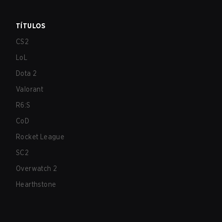
TÍTULOS
CS2
LoL
Dota 2
Valorant
R6:S
CoD
Rocket League
SC2
Overwatch 2
Hearthstone