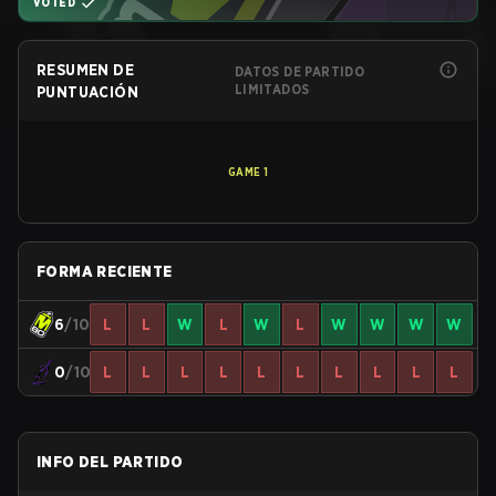
VOTED
RESUMEN DE
DATOS DE PARTIDO
LIMITADOS
PUNTUACIÓN
GAME
1
FORMA RECIENTE
6
/10
L
L
W
L
W
L
W
W
W
W
0
/10
L
L
L
L
L
L
L
L
L
L
INFO DEL PARTIDO