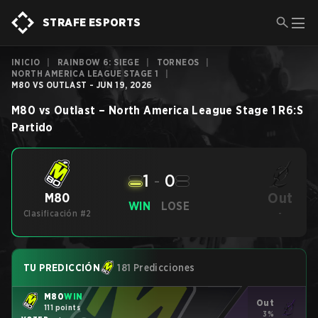
STRAFE ESPORTS
INICIO
|
RAINBOW 6: SIEGE
|
TORNEOS
|
NORTH AMERICA LEAGUE STAGE 1
|
M80 VS OUTLAST - JUN 19, 2026
M80
vs
Outlast
–
North America League Stage 1
R6:S
Partido
1
-
0
Out
M80
WIN
LOSE
Clasificación #2
-
TU PREDICCIÓN
181 Predicciones
M80
WIN
Out
111 points
3%