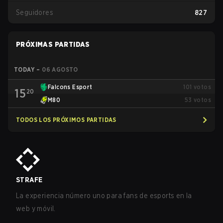
Seguidores
827
PRÓXIMAS PARTIDAS
TODAY
–
06 AGOSTO
Falcons Esport
101
votos
15
20
M80
53
votos
TODOS LOS PRÓXIMOS PARTIDAS
STRAFE
La experiencia número uno para fans de esports en la
web y móvil.