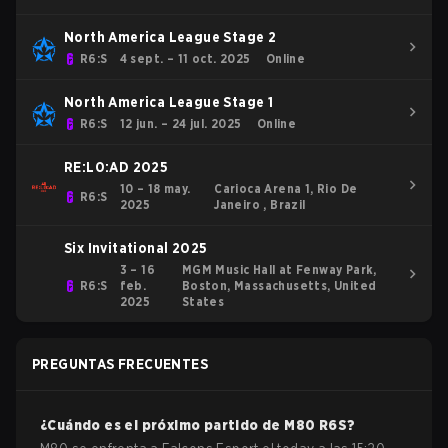
North America League Stage 2
R6:S
4 sept. – 11 oct. 2025
Online
North America League Stage 1
R6:S
12 jun. – 24 jul. 2025
Online
RE:L0:AD 2025
10 – 18 may.
Carioca Arena 1, Rio De
R6:S
2025
Janeiro , Brazil
Six Invitational 2025
3 – 16
MGM Music Hall at Fenway Park,
R6:S
feb.
Boston, Massachusetts, United
2025
States
PREGUNTAS FRECUENTES
¿Cuándo es el próximo partido de
M80
R6S
?