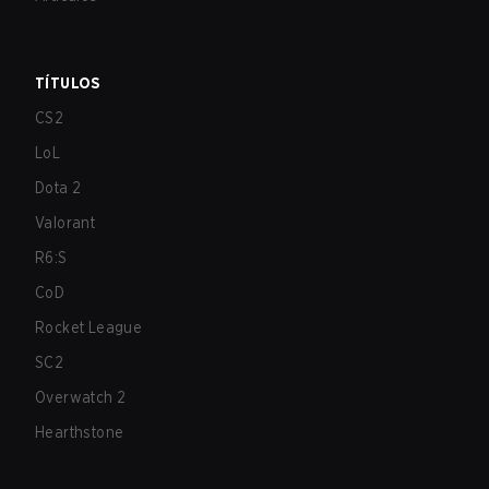
TÍTULOS
CS2
LoL
Dota 2
Valorant
R6:S
CoD
Rocket League
SC2
Overwatch 2
Hearthstone