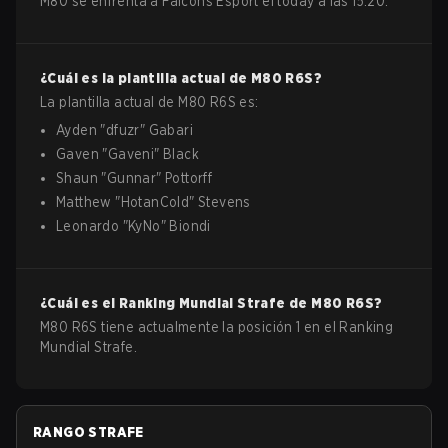
M80 se enfrenta a Falcons Esport el today a las 15:20.
¿Cuál es la plantilla actual de
M80
R6S
?
La plantilla actual de
M80
R6S
es:
Ayden
"
dfuzr
"
Gabari
Gaven
"
Gaveni
"
Black
Shaun
"
Gunnar
"
Pottorff
Matthew
"
HotanCold
"
Stevens
Leonardo
"
KyNo
"
Biondi
¿Cuál es el Ranking Mundial Strafe de
M80
R6S
?
M80 R6S tiene actualmente la posición 1 en el Ranking
Mundial Strafe.
RANGO STRAFE