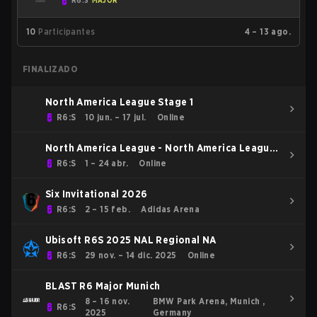
R6:S
MAJOR
10
Participantes
4 – 13 ago.
FINALIZADO
North America League Stage 1
R6:S
10 jun. – 17 jul.
Online
North America League - North America League
Kickoff
R6:S
1 – 24 abr.
Online
Six Invitational 2026
R6:S
2 – 15 feb.
Adidas Arena
Ubisoft R6S 2025 NAL Regional NA
R6:S
29 nov. – 14 dic. 2025
Online
BLAST R6 Major Munich
8 – 16 nov.
BMW Park Arena, Munich ,
R6:S
2025
Germany