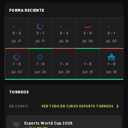
FORMA RECIENTE
0
-
2
2
-
1
0
-
2
2
-
0
0
-
1
jul. 17
jul. 17
jul. 16
jul. 09
jul. 03
1
-
0
1
-
0
1
-
0
1
-
0
1
-
0
jul. 02
jun. 26
jun. 25
jun. 19
jun. 18
TORNEOS
EN CURSO
VER TODO EN CURSO ESPORTS TORNEOS
Esports World Cup 2026