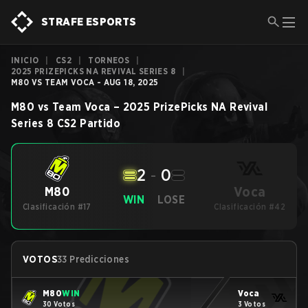
STRAFE ESPORTS
INICIO
|
CS2
|
TORNEOS
|
2025 PRIZEPICKS NA REVIVAL SERIES 8
|
M80 VS TEAM VOCA - AUG 18, 2025
M80
vs
Team Voca
–
2025 PrizePicks NA Revival
Series 8
CS2
Partido
2
-
0
Voca
M80
WIN
LOSE
Clasificación #17
Clasificación #42
VOTOS
33 Predicciones
M80
WIN
Voca
30 Votos
3 Votos