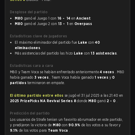
Desglose del partido
M80
ganó el Juego 1 con
16 - 14
en
Ancient
M80
ganó el Juego 2 con
13 - 1
en
Overpass
Estadísticas clave de jugadores
El máximo eliminador del partido fue
Lake
con
40
eliminaciones
.
Más asistencias del partido las hizo
Lake
con
13 asistencias
.
Estadísticas cara a cara
M80 y Team Voca se habían enfrentado anteriormente
4 veces
. M80
había ganado
3 veces
, Team Voca había ganado
1 veces
y
0
partidos
terminaron en empate.
El último partido entre ellos
se jugó el 31 jul 2025 a las 21:40 en
2025 PrizePicks NA Revival Series 8
donde
M80
ganó
2 - 0
.
Predicción del partido
Los usuarios de Strafe tenían un favorito abrumador en este partido,
y predijeron la victoria de
M80
con
90.9%
de los votos a su favor y
9.1%
de los votos para
Team Voca
.