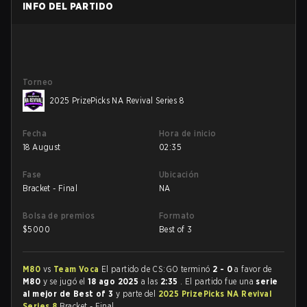
INFO DEL PARTIDO
Torneo
2025 PrizePicks NA Revival Series 8
Fecha
Hora de inicio
18 August
02:35
Fase
Ubicación
Bracket - Final
NA
Bolsa de premios
Formato
$
5000
Best of 3
M80
vs
Team Voca
El partido de CS:GO terminó
2 - 0
a favor de
M80
y se jugó el
18 ago 2025
a las
2:35
. El partido fue una
serie
al mejor de Best of 3
y parte del
2025 PrizePicks NA Revival
Series 8
Bracket - Final.