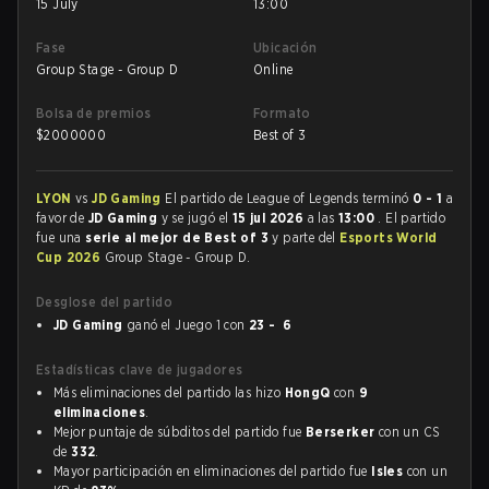
15 July
13:00
Fase
Ubicación
Group Stage - Group D
Online
Bolsa de premios
Formato
$
2000000
Best of 3
LYON
vs
JD Gaming
El partido de League of Legends terminó
0 - 1
a
favor de
JD Gaming
y se jugó el
15 jul 2026
a las
13:00
. El partido
fue una
serie al mejor de Best of 3
y parte del
Esports World
Cup 2026
Group Stage - Group D.
Desglose del partido
JD Gaming
ganó el Juego 1 con
23 - 6
Estadísticas clave de jugadores
Más eliminaciones del partido las hizo
HongQ
con
9
eliminaciones
.
Mejor puntaje de súbditos del partido fue
Berserker
con un CS
de
332
.
Mayor participación en eliminaciones del partido fue
Isles
con un