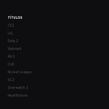
TÍTULOS
CS2
LoL
Dota 2
Valorant
R6:S
CoD
Rocket League
SC2
Overwatch 2
Hearthstone