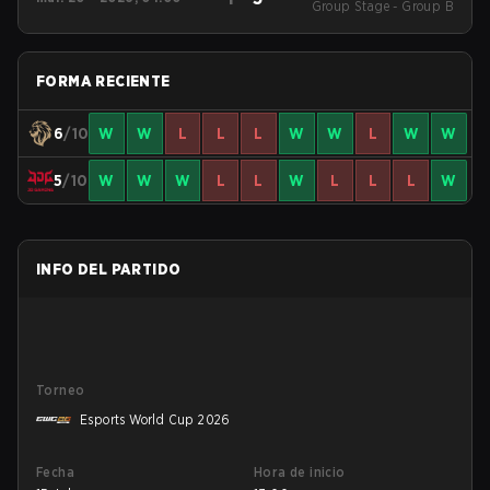
Group Stage - Group B
Stand 2026
FORMA RECIENTE
6
/10
W
W
L
L
L
W
W
L
W
W
5
/10
W
W
W
L
L
W
L
L
L
W
INFO DEL PARTIDO
Torneo
Esports World Cup 2026
Fecha
Hora de inicio