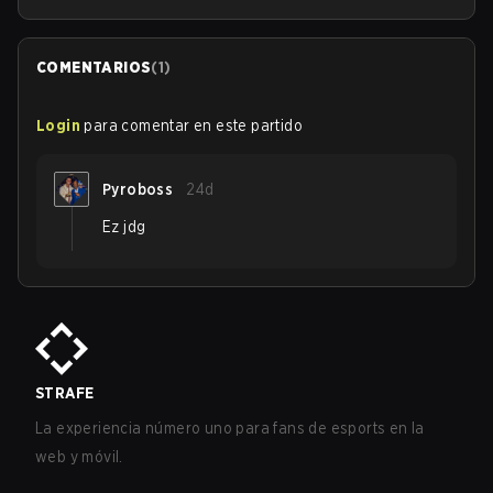
COMENTARIOS
(
1
)
Login
para comentar en este partido
Pyroboss
24d
Ez jdg
STRAFE
La experiencia número uno para fans de esports en la
web y móvil.