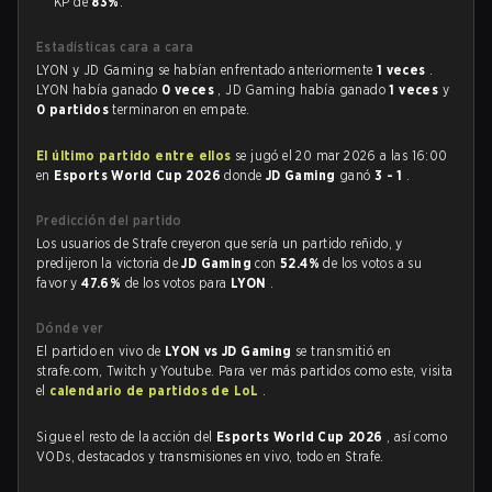
KP de
83%
.
Estadísticas cara a cara
LYON y JD Gaming se habían enfrentado anteriormente
1 veces
.
LYON había ganado
0 veces
, JD Gaming había ganado
1 veces
y
0 partidos
terminaron en empate.
El último partido entre ellos
se jugó el 20 mar 2026 a las 16:00
en
Esports World Cup 2026
donde
JD Gaming
ganó
3 - 1
.
Predicción del partido
Los usuarios de Strafe creyeron que sería un partido reñido, y
predijeron la victoria de
JD Gaming
con
52.4%
de los votos a su
favor y
47.6%
de los votos para
LYON
.
Dónde ver
El partido en vivo de
LYON vs JD Gaming
se transmitió en
strafe.com, Twitch y Youtube. Para ver más partidos como este, visita
el
calendario de partidos de LoL
.
Sigue el resto de la acción del
Esports World Cup 2026
, así como
VODs, destacados y transmisiones en vivo, todo en Strafe.