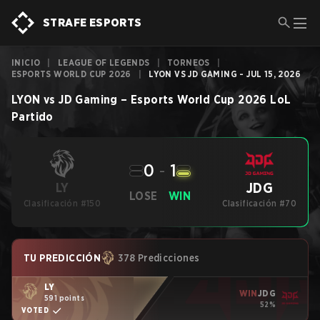
STRAFE ESPORTS
INICIO
|
LEAGUE OF LEGENDS
|
TORNEOS
|
ESPORTS WORLD CUP 2026
|
LYON VS JD GAMING - JUL 15, 2026
LYON
vs
JD Gaming
–
Esports World Cup 2026
LoL
Partido
0
-
1
JDG
LY
LOSE
WIN
Clasificación #150
Clasificación #70
TU PREDICCIÓN
378 Predicciones
LY
WIN
JDG
591 points
52%
VOTED