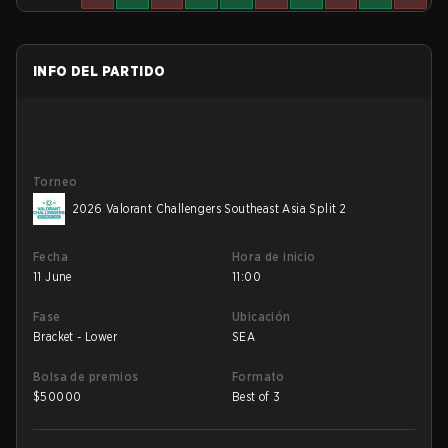
INFO DEL PARTIDO
Torneo
2026 Valorant Challengers Southeast Asia Split 2
Fecha
Hora de inicio
11 June
11:00
Fase
Ubicación
Bracket - Lower
SEA
Bolsa de premios
Formato
$
50000
Best of 3