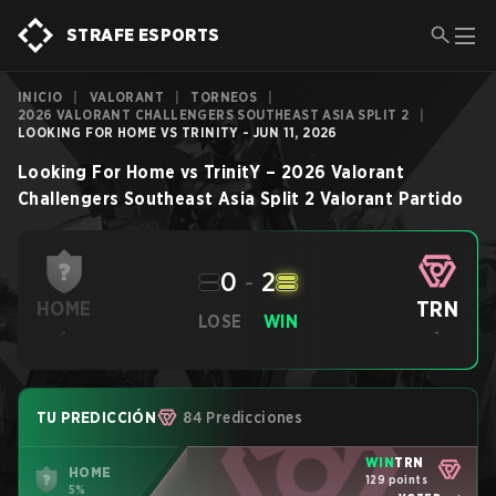
STRAFE ESPORTS
INICIO
|
VALORANT
|
TORNEOS
|
2026 VALORANT CHALLENGERS SOUTHEAST ASIA SPLIT 2
|
LOOKING FOR HOME VS TRINITY - JUN 11, 2026
Looking For Home
vs
TrinitY
–
2026 Valorant
Challengers Southeast Asia Split 2
Valorant
Partido
0
-
2
TRN
HOME
LOSE
WIN
-
-
TU PREDICCIÓN
84 Predicciones
WIN
TRN
HOME
129 points
5%