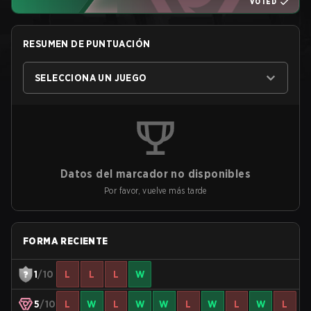
VOTED
RESUMEN DE PUNTUACIÓN
SELECCIONA UN JUEGO
Datos del marcador no disponibles
Por favor, vuelve más tarde
FORMA RECIENTE
1
/10
L
L
L
W
5
/10
L
W
L
W
W
L
W
L
W
L