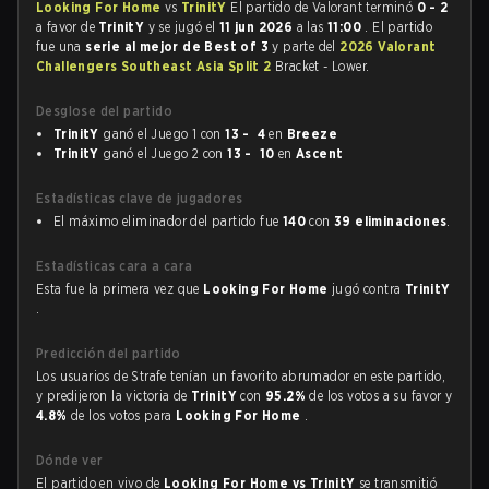
Looking For Home
vs
TrinitY
El partido de Valorant terminó
0 - 2
a favor de
TrinitY
y se jugó el
11 jun 2026
a las
11:00
. El partido
fue una
serie al mejor de Best of 3
y parte del
2026 Valorant
Challengers Southeast Asia Split 2
Bracket - Lower.
Desglose del partido
TrinitY
ganó el Juego 1 con
13 - 4
en
Breeze
TrinitY
ganó el Juego 2 con
13 - 10
en
Ascent
Estadísticas clave de jugadores
El máximo eliminador del partido fue
140
con
39 eliminaciones
.
Estadísticas cara a cara
Esta fue la primera vez que
Looking For Home
jugó contra
TrinitY
.
Predicción del partido
Los usuarios de Strafe tenían un favorito abrumador en este partido,
y predijeron la victoria de
TrinitY
con
95.2%
de los votos a su favor y
4.8%
de los votos para
Looking For Home
.
Dónde ver
El partido en vivo de
Looking For Home vs TrinitY
se transmitió