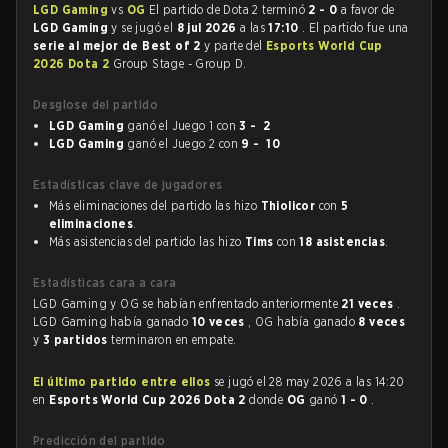
LGD Gaming
vs
OG
El partido de Dota 2 terminó
2 - 0
a favor de
LGD Gaming
y se jugó el
8 jul 2026
a las
17:10
. El partido fue una
serie al mejor de Best of 2
y parte del
Esports World Cup
2026 Dota 2
Group Stage - Group D.
Desglose del partido
LGD Gaming
ganó el Juego 1 con
3 - 2
LGD Gaming
ganó el Juego 2 con
9 - 10
Estadísticas clave de jugadores
Más eliminaciones del partido las hizo
Thiolicor
con
5
eliminaciones
.
Más asistencias del partido las hizo
Tims
con
18 asistencias
.
Estadísticas cara a cara
LGD Gaming y OG se habían enfrentado anteriormente
21 veces
.
LGD Gaming había ganado
10 veces
, OG había ganado
8 veces
y
3 partidos
terminaron en empate.
El último partido entre ellos
se jugó el 28 may 2026 a las 14:20
en
Esports World Cup 2026 Dota 2
donde
OG
ganó
1 - 0
.
Predicción del partido