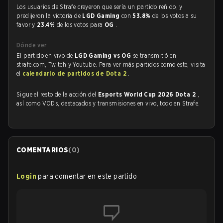
Los usuarios de Strafe creyeron que sería un partido reñido, y
predijeron la victoria de
LGD Gaming
con
53.8%
de los votos a su
favor y
23.4%
de los votos para
OG
.
Dónde ver
El partido en vivo de
LGD Gaming vs OG
se transmitió en
strafe.com, Twitch y Youtube. Para ver más partidos como este, visita
el
calendario de partidos de Dota 2
.
Sigue el resto de la acción del
Esports World Cup 2026 Dota 2
,
así como VODs, destacados y transmisiones en vivo, todo en Strafe.
COMENTARIOS
(
0
)
Login
para comentar en este partido