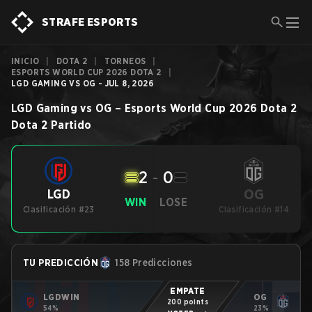
STRAFE ESPORTS
INICIO
|
DOTA 2
|
TORNEOS
|
ESPORTS WORLD CUP 2026 DOTA 2
|
LGD GAMING VS OG - JUL 8, 2026
LGD Gaming
vs
OG
–
Esports World Cup 2026 Dota 2
Dota 2
Partido
2
-
0
OG
LGD
WIN
LOSE
Clasificación #23
Clasificación #14
TU PREDICCIÓN
158 Predicciones
EMPATE
LGD
WIN
OG
200 points
54%
23%