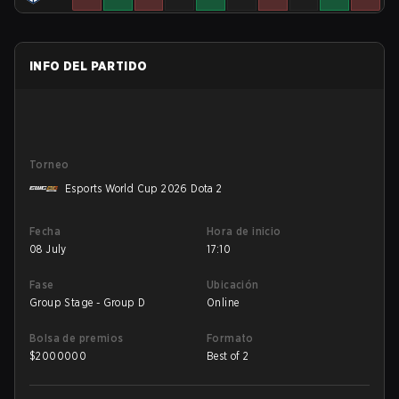
INFO DEL PARTIDO
Torneo
Esports World Cup 2026 Dota 2
Fecha
Hora de inicio
08 July
17:10
Fase
Ubicación
Group Stage - Group D
Online
Bolsa de premios
Formato
$
2000000
Best of 2