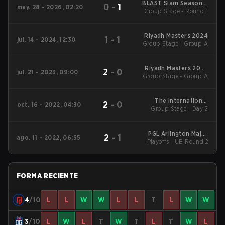
BLAST Slam Season 7
0
-
1
may. 28 - 2026, 02:20
Group Stage - Round 1
2026
Riyadh Masters 2024
1
-
1
jul. 14 - 2024, 12:30
Group Stage - Group A
Riyadh Masters 2023
2
-
0
jul. 21 - 2023, 09:00
Group Stage - Group A
Main Event
The International
2
-
0
oct. 16 - 2022, 04:30
Group Stage - Day 2
2022 Main Event
PGL Arlington Major
2
-
1
ago. 11 - 2022, 06:55
Playoffs - UB Round 2
2022
FORMA RECIENTE
4
/10
L
L
W
W
L
L
T
L
W
W
3
/10
L
W
L
T
W
T
L
T
W
L