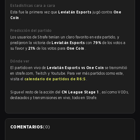
Estadísticas cara a cara
Esta fue la primera vez que
Leviatán Esports
jugó contra
One
Coin
.
Predicción del partido
Los usuarios de Strafe tenían un claro favorito en este partido, y
predijeron la victoria de
Leviatán Esports
con
79%
de los votos a
su favor y
21%
de los votos para
One Coin
.
Dónde ver
El partido en vivo de
Leviatán Esports vs One Coin
se transmitió
en strafe.com, Twitch y Youtube. Para ver más partidos como este,
visita el
calendario de partidos de R6:S
.
Sigue el resto de la acción del
CN League Stage 1
, así como VODs,
destacados y transmisiones en vivo, todo en Strafe.
COMENTARIOS
(
0
)