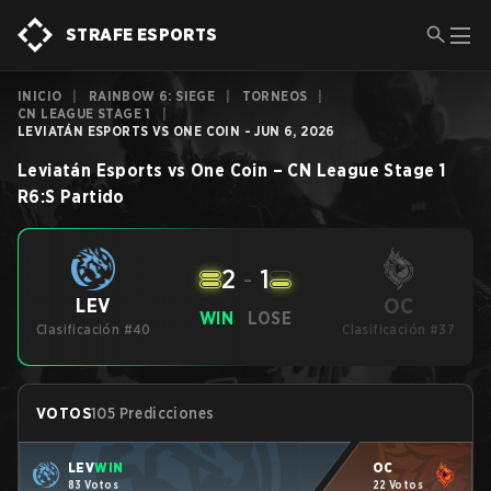
STRAFE ESPORTS
INICIO
|
RAINBOW 6: SIEGE
|
TORNEOS
|
CN LEAGUE STAGE 1
|
LEVIATÁN ESPORTS VS ONE COIN - JUN 6, 2026
Leviatán Esports
vs
One Coin
–
CN League Stage 1
R6:S
Partido
2
-
1
OC
LEV
WIN
LOSE
Clasificación #40
Clasificación #37
VOTOS
105 Predicciones
LEV
WIN
OC
83 Votos
22 Votos