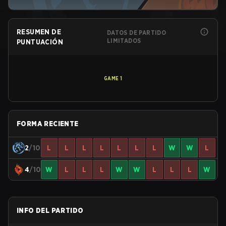
RESUMEN DE
DATOS DE PARTIDO
LIMITADOS
PUNTUACIÓN
GAME
1
FORMA RECIENTE
2
/10
L
L
L
L
L
L
L
W
W
L
4
/10
W
L
L
L
W
W
L
L
L
W
INFO DEL PARTIDO