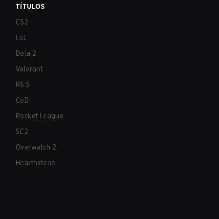
TÍTULOS
CS2
LoL
Dota 2
Valorant
R6:S
CoD
Rocket League
SC2
Overwatch 2
Hearthstone