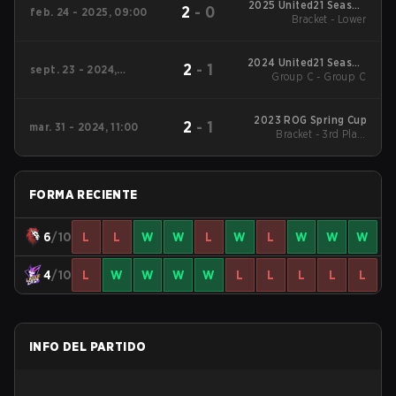
2025 United21 Season
2
-
0
feb. 24 - 2025, 09:00
Bracket - Lower
27
2024 United21 Season
2
-
1
sept. 23 - 2024,
Group C - Group C
20
10:36
2023 ROG Spring Cup
2
-
1
mar. 31 - 2024, 11:00
Bracket - 3rd Place
Match
FORMA RECIENTE
6
/10
L
L
W
W
L
W
L
W
W
W
4
/10
L
W
W
W
W
L
L
L
L
L
INFO DEL PARTIDO