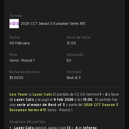
Torneo
2026 CCT Season 3 European Series #15
Fecha
Hora de inicio
09 February
15:00
Fase
Ubicación
Swiss - Round 1
EU
Bolsa de premios
Formato
$
50000
Best of 3
Leo Team
vs
Lazer Cats
El partido de CS:GO terminó
1 - 2
a favor
de
Lazer Cats
y se jugó el
9 feb 2026
a las
15:00
. El partido fue
una
serie al mejor de Best of 3
y parte del
2026 CCT Season 3
European Series #15
Swiss - Round 1.
Desglose del partido
Lazer Cats
ganó el Juego 1 con
13 - 4
en
Inferno