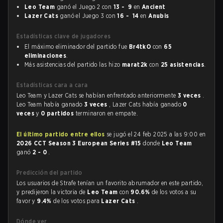
Leo Team
ganó el Juego 2 con
13 - 9
en
Ancient
Lazer Cats
ganó el Juego 3 con
16 - 14
en
Anubis
Estadísticas clave de jugadores
El máximo eliminador del partido fue
Br4tkO
con
65
eliminaciones
.
Más asistencias del partido las hizo
marat2k
con
25 asistencias
.
Estadísticas cara a cara
Leo Team y Lazer Cats se habían enfrentado anteriormente
3 veces
.
Leo Team había ganado
3 veces
, Lazer Cats había ganado
0
veces
y
0 partidos
terminaron en empate.
El último partido entre ellos
se jugó el 24 feb 2025 a las 9:00 en
2026 CCT Season 3 European Series #15
donde
Leo Team
ganó
2 - 0
.
Predicción del partido
Los usuarios de Strafe tenían un favorito abrumador en este partido,
y predijeron la victoria de
Leo Team
con
90.6%
de los votos a su
favor y
9.4%
de los votos para
Lazer Cats
.
Dónde ver