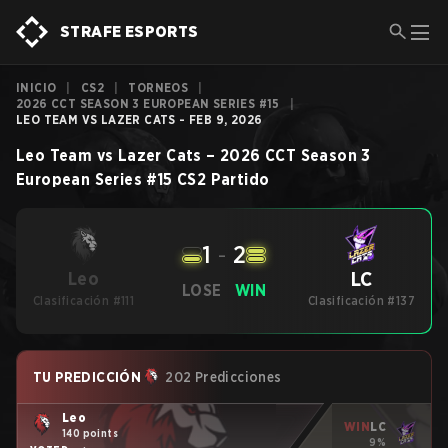
STRAFE ESPORTS
INICIO
|
CS2
|
TORNEOS
|
2026 CCT SEASON 3 EUROPEAN SERIES #15
|
LEO TEAM VS LAZER CATS - FEB 9, 2026
Leo Team
vs
Lazer Cats
–
2026 CCT Season 3
European Series #15
CS2
Partido
1
-
2
LC
Leo
LOSE
WIN
Clasificación #111
Clasificación #137
TU PREDICCIÓN
202 Predicciones
Leo
WIN
LC
140 points
9%