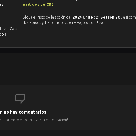
es
.
partidos de CS2
.
Sigue el resto de la acción del
2024 United21 Season 20
, así como VO
destacados y transmisiones en vivo, todo en Strafe.
 Lazer Cats
idos
n no hay comentarios
 sé el primero en comenzar la conversación!