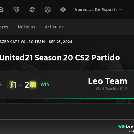
Apuestas De Esports
ores
Noticias
Artículos
AZER CATS VS LEO TEAM - SEP 23, 2024
United21 Season 20
CS2
Partido
Leo Team
1
-
2
E
WIN
Clasificación #112
WIN
Leo
26