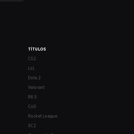
TÍTULOS
CS2
LoL
Dota 2
Valorant
R6:S
CoD
Rocket League
SC2