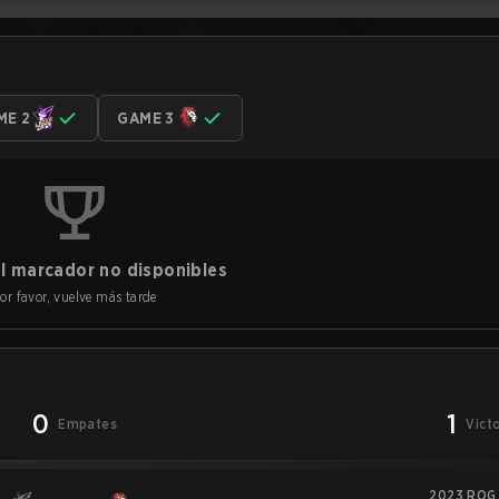
ME 2
GAME 3
l marcador no disponibles
or favor, vuelve más tarde
0
1
Empates
Vict
2023 ROG 