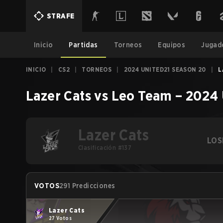
STRAFE
Inicio
Partidas
Torneos
Equipos
Jugad
INICIO
|
CS2
|
TORNEOS
|
2024 UNITED21 SEASON 20
|
L
Lazer Cats
vs
Leo Team
–
2024 
Lazer Cats
LOS
Clasificación #137
VOTOS
291 Predicciones
Lazer Cats
27 Votos