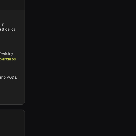
.5%
de los
 Twitch y
 partidos
 VODs,