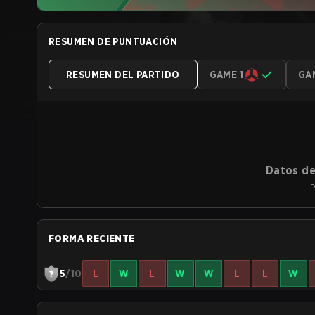
RESUMEN DE PUNTUACIÓN
RESUMEN DEL PARTIDO
GAME 1
GA
Datos de
P
FORMA RECIENTE
5
/10
L
W
L
W
W
L
L
W