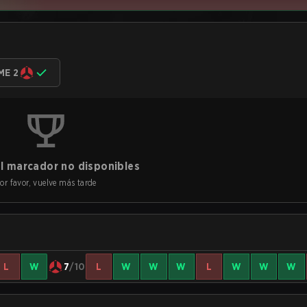
ME 2
l marcador no disponibles
or favor, vuelve más tarde
L
W
7
/10
L
W
W
W
L
W
W
W