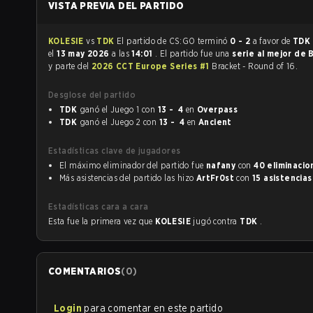
VISTA PREVIA DEL PARTIDO
KOLESIE
vs
TDK
El partido de CS:GO terminó
0 - 2
a favor de
TDK
el
13 may 2026
a las
14:01
. El partido fue una
serie al mejor de 
y parte del
2026 CCT Europe Series #1
Bracket - Round of 16.
Desglose del partido
TDK
ganó el Juego 1 con
13 - 4
en
Overpass
TDK
ganó el Juego 2 con
13 - 4
en
Ancient
Estadísticas clave de jugadores
El máximo eliminador del partido fue
nafany
con
40 eliminacio
Más asistencias del partido las hizo
ArtFr0st
con
15 asistencias
Estadísticas cara a cara
Esta fue la primera vez que
KOLESIE
jugó contra
TDK
.
COMENTARIOS
(
0
)
Login
para comentar en este partido