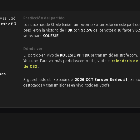
Predicción del partido
y se jugó
Best of 3
Los usuarios de Strafe tenían un favorito abrumador en este partido, y
predijeron la victoria de
TDK
con
93.5%
de los votos a su favor y
6
votos para
KOLESIE
.
Dónde ver
El partido en vivo de
KOLESIE vs TDK
se transmitió en strafe.com,
Youtube. Para ver más partidos como este, visita el
calendario de
de CS2
.
nes
.
.
Sigue el resto de la acción del
2026 CCT Europe Series #1
, así como
destacados y transmisiones en vivo, todo en Strafe.