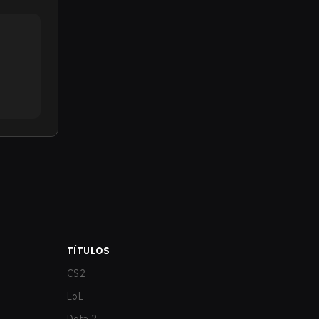
TÍTULOS
CS2
LoL