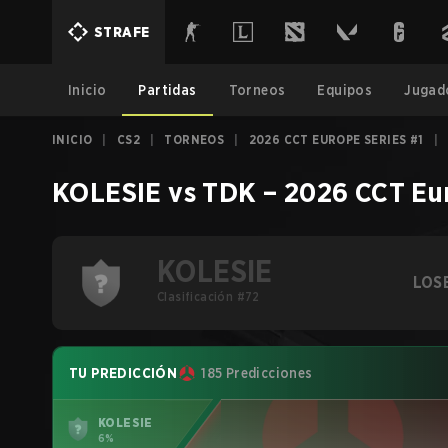
STRAFE
Inicio
Partidas
Torneos
Equipos
Jugad
INICIO
|
CS2
|
TORNEOS
|
2026 CCT EUROPE SERIES #1
|
KOLESIE
vs
TDK
–
2026 CCT Eur
KOLESIE
LOS
Clasificación #72
TU PREDICCIÓN
185 Predicciones
KOLESIE
6%