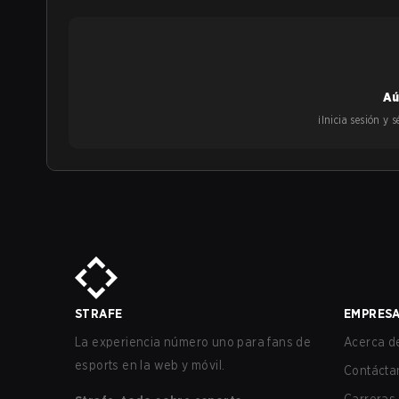
Aú
¡Inicia sesión y
STRAFE
EMPRES
La experiencia número uno para fans de
Acerca de
esports en la web y móvil.
Contácta