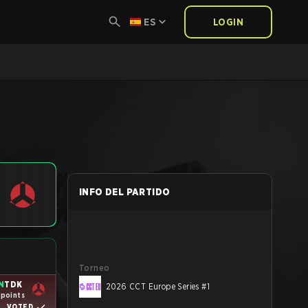
ES
LOGIN
INFO DEL PARTIDO
Torneo
N
TDK
2026 CCT Europe Series #1
 points
VOTED