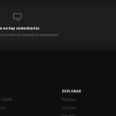
n no hay comentarios
 sé el primero en comenzar la conversación!
A
EXPLORAR
 Strafe
Partidas
nos
Torneos