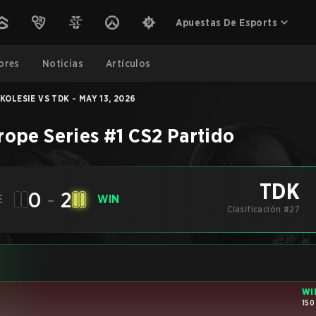
Apuestas De Esports
ores
Noticias
Artículos
KOLESIE VS TDK - MAY 13, 2026
ope Series #1
CS2
Partido
TDK
0
-
2
E
WIN
Clasificación #27
WI
150