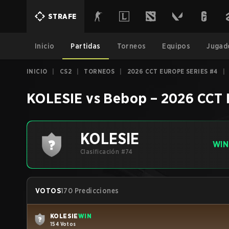
STRAFE
Inicio
Partidas
Torneos
Equipos
Jugad
INICIO
|
CS2
|
TORNEOS
|
2026 CCT EUROPE SERIES #4
|
KOLESIE
vs
Bebop
–
2026 CCT 
KOLESIE
WIN
Clasificación #74
VOTOS
170 Predicciones
KOLESIE
WIN
154 Votos