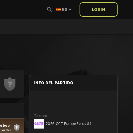
ES
LOGIN
INFO DEL PARTIDO
Torneo
2026 CCT Europe Series #4
ebop
6 Votos