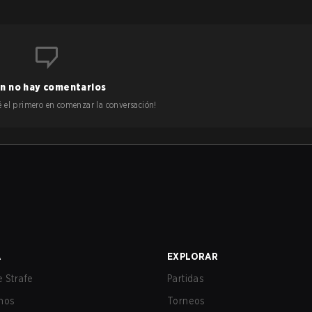
n no hay comentarios
 sé el primero en comenzar la conversación!
A
EXPLORAR
 Strafe
Partidas
nos
Torneos