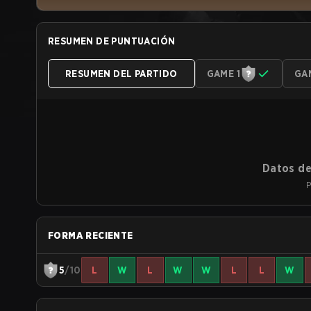
RESUMEN DE PUNTUACIÓN
RESUMEN DEL PARTIDO
GAME 1
GA
Datos de
P
FORMA RECIENTE
5
/10
L
W
L
W
W
L
L
W