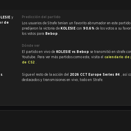
Predicción del partido
OLESIE
y
or de
Los usuarios de Strafe tenían un favorito abrumador en este partido, y
predijeron la victoria de
KOLESIE
con
90.6%
de los votos a su favo
los votos para
Bebop
.
Dónde ver
El partido en vivo de
KOLESIE vs Bebop
se transmitió en strafe.c
Youtube. Para ver más partidos como este, visita el
calendario de
de CS2
.
es
.
Sigue el resto de la acción del
2026 CCT Europe Series #4
, así com
destacados y transmisiones en vivo, todo en Strafe.