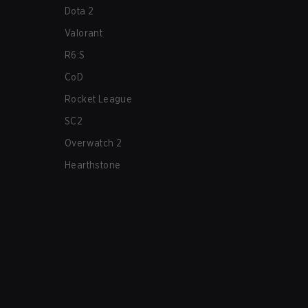
Dota 2
Valorant
R6:S
CoD
Rocket League
SC2
Overwatch 2
Hearthstone