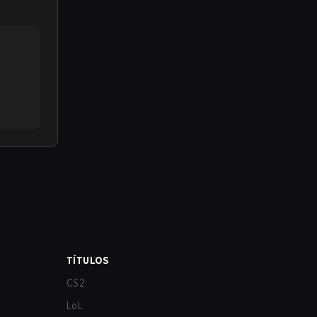
TÍTULOS
CS2
LoL