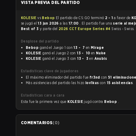
VISTA PREVIA DEL PARTIDO
KOLESIE
vs
Bebop
El partido de CS:GO terminó
2 - 1
a favor de
K
se jugó el
13 jun 2026
a las
17:00
. El partido fue una
serie al mej
Best of 3
y parte del
2026 CCT Europe Series #4
Swiss - Swiss.
Desglose del partido
Bebop
ganó el Juego 1 con
13 - 7
en
Mirage
KOLESIE
ganó el Juego 2 con
13 - 10
en
Nuke
KOLESIE
ganó el Juego 3 con
13 - 3
en
Anubis
Estadísticas clave de jugadores
El máximo eliminador del partido fue
fr3nd
con
51 eliminacion
Más asistencias del partido las hizo
lov1kus
con
15 asistencias
.
Estadísticas cara a cara
Esta fue la primera vez que
KOLESIE
jugó contra
Bebop
.
COMENTARIOS
(
0
)