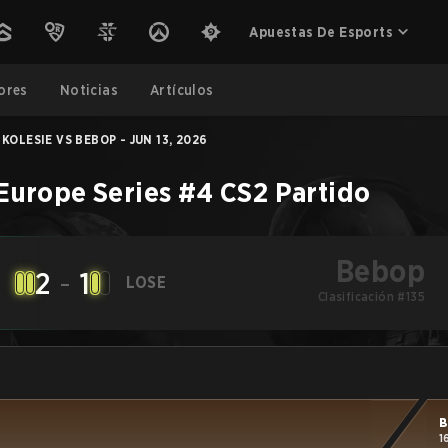
Apuestas De Esports
ores
Noticias
Artículos
KOLESIE VS BEBOP - JUN 13, 2026
Europe Series #4
CS2
Partido
Bebop
2
-
1
LOSE
Clasificación #135
B
1