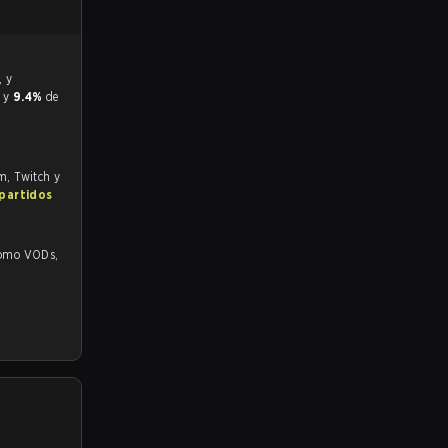
r y
9.4%
de
om, Twitch y
 partidos
o VODs,