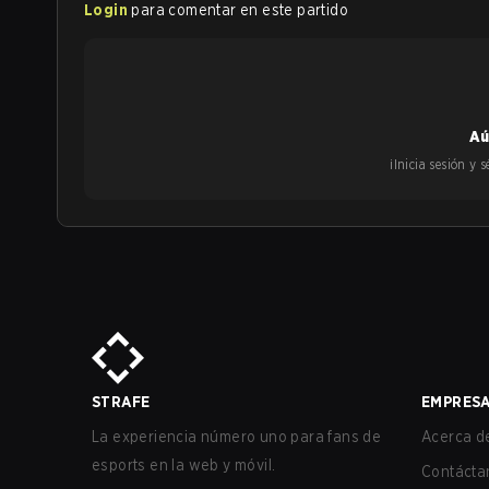
Login
para comentar en este partido
Aú
¡Inicia sesión y
STRAFE
EMPRES
La experiencia número uno para fans de
Acerca de
esports en la web y móvil.
Contácta