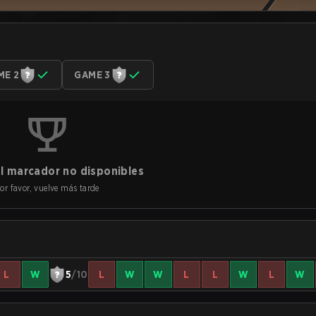
ME 2
GAME 3
l marcador no disponibles
or favor, vuelve más tarde
L
W
5
/10
L
W
W
L
L
W
L
W