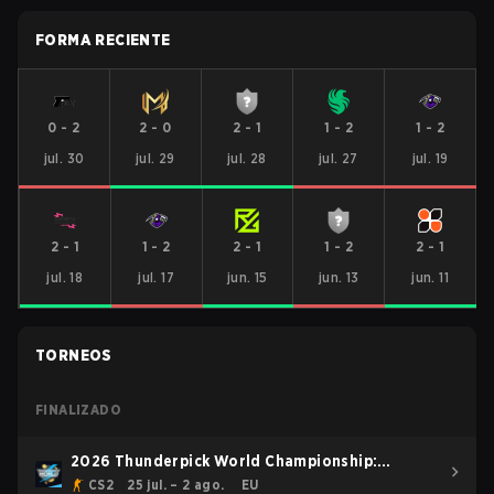
FORMA RECIENTE
0
-
2
2
-
0
2
-
1
1
-
2
1
-
2
jul. 30
jul. 29
jul. 28
jul. 27
jul. 19
2
-
1
1
-
2
2
-
1
1
-
2
2
-
1
jul. 18
jul. 17
jun. 15
jun. 13
jun. 11
TORNEOS
FINALIZADO
2026 Thunderpick World Championship:
European Series #2
CS2
25 jul. – 2 ago.
EU