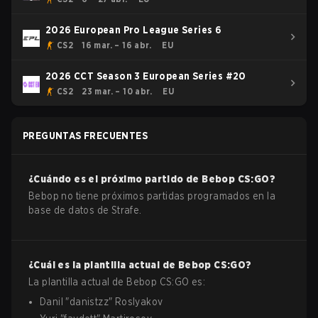
2026 European Pro League Series 6
CS2
16 mar. – 16 abr.
EU
2026 CCT Season 3 European Series #20
CS2
23 mar. – 10 abr.
EU
PREGUNTAS FRECUENTES
¿Cuándo es el próximo partido de
Bebop
CS:GO
?
Bebop no tiene próximos partidas programados en la
base de datos de Strafe.
¿Cuál es la plantilla actual de
Bebop
CS:GO
?
La plantilla actual de
Bebop
CS:GO
es:
Danil
"
danistzz
"
Roslyakov