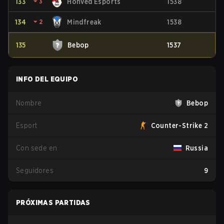
133
⏷
3
Honvéd Esports
1538
134
⏷
2
Mindfreak
1538
135
Bebop
1537
INFO DEL EQUIPO
Nombre
Bebop
Esport
Counter-Strike 2
Con sede en
Russia
Seguidores
9
PRÓXIMAS PARTIDAS