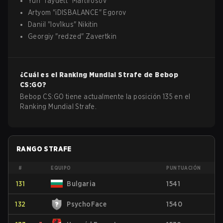
Yuri
"
faydett
"
Martirosov
Artyom
"
iDISBALANCE
"
Egorov
Daniil
"
lov1kus
"
Nikitin
Georgiy
"
redzed
"
Zavertkin
¿Cuál es el Ranking Mundial Strafe de
Bebop
CS:GO
?
Bebop CS:GO tiene actualmente la posición 135 en el
Ranking Mundial Strafe.
RANGO STRAFE
#
EQUIPO
PUNTUACIÓN
131
Bulgaria
1541
132
PsychoFace
1540