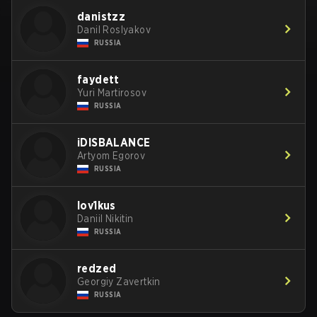
danistzz
Danil Roslyakov
RUSSIA
faydett
Yuri Martirosov
RUSSIA
iDISBALANCE
Artyom Egorov
RUSSIA
lov1kus
Daniil Nikitin
RUSSIA
redzed
Georgiy Zavertkin
RUSSIA