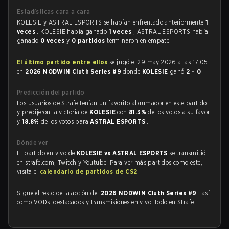
Estadísticas cara a cara
KOLESIE y ASTRAL ESPORTS se habían enfrentado anteriormente
1
veces
. KOLESIE había ganado
1 veces
, ASTRAL ESPORTS había
ganado
0 veces
y
0 partidos
terminaron en empate.
El último partido entre ellos
se jugó el 29 may 2026 a las 17:05
en
2026 NODWIN Cluth Series #9
donde
KOLESIE
ganó
2 - 0
.
Predicción del partido
Los usuarios de Strafe tenían un favorito abrumador en este partido,
y predijeron la victoria de
KOLESIE
con
81.3%
de los votos a su favor
y
18.8%
de los votos para
ASTRAL ESPORTS
.
Dónde ver
El partido en vivo de
KOLESIE vs ASTRAL ESPORTS
se transmitió
en strafe.com, Twitch y Youtube. Para ver más partidos como este,
visita el
calendario de partidos de CS2
.
Sigue el resto de la acción del
2026 NODWIN Cluth Series #9
, así
como VODs, destacados y transmisiones en vivo, todo en Strafe.