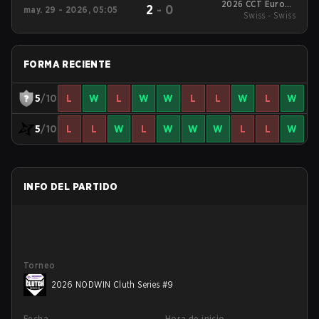
2026 CCT Europe
2
-
0
may. 29 - 2026, 05:05
Swiss - Swiss
Series #3
FORMA RECIENTE
5
/10
L
W
L
W
W
L
L
W
L
W
5
/10
L
L
W
L
W
W
W
L
L
W
INFO DEL PARTIDO
Torneo
2026 NODWIN Cluth Series #9
Fecha
Hora de inicio