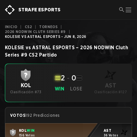
STRAFE ESPORTS
INICIO
|
CS2
|
TORNEOS
|
2026 NODWIN CLUTH SERIES #9
|
KOLESIE VS ASTRAL ESPORTS - JUN 8, 2026
KOLESIE
vs
ASTRAL ESPORTS
–
2026 NODWIN Cluth
Series #9
CS2
Partido
2
-
0
AST
KOL
WIN
LOSE
Clasificación #73
Clasificación #127
VOTOS
192 Predicciones
KOL
WIN
AST
156 Votos
36 Votos