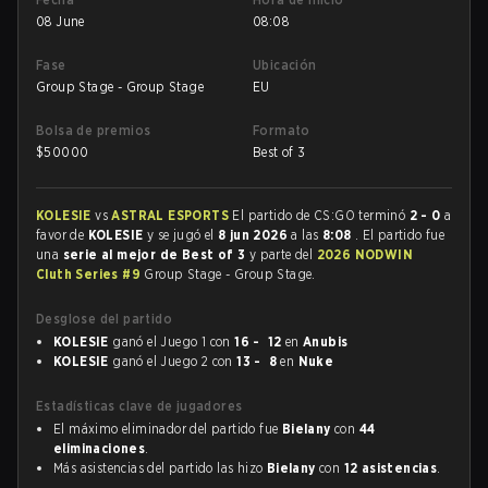
08 June
08:08
Fase
Ubicación
Group Stage - Group Stage
EU
Bolsa de premios
Formato
$
50000
Best of 3
KOLESIE
vs
ASTRAL ESPORTS
El partido de CS:GO terminó
2 - 0
a
favor de
KOLESIE
y se jugó el
8 jun 2026
a las
8:08
. El partido fue
una
serie al mejor de Best of 3
y parte del
2026 NODWIN
Cluth Series #9
Group Stage - Group Stage.
Desglose del partido
KOLESIE
ganó el Juego 1 con
16 - 12
en
Anubis
KOLESIE
ganó el Juego 2 con
13 - 8
en
Nuke
Estadísticas clave de jugadores
El máximo eliminador del partido fue
Bielany
con
44
eliminaciones
.
Más asistencias del partido las hizo
Bielany
con
12 asistencias
.