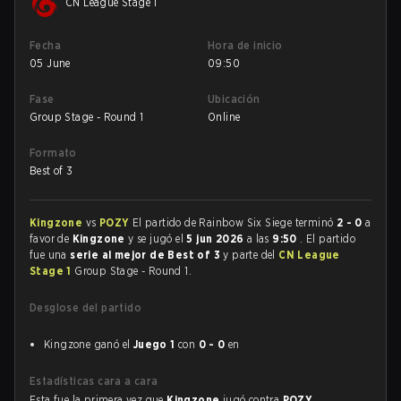
CN League Stage 1
Fecha
Hora de inicio
05 June
09:50
Fase
Ubicación
Group Stage - Round 1
Online
Formato
Best of 3
Kingzone
vs
POZY
El partido de Rainbow Six Siege terminó
2 - 0
a
favor de
Kingzone
y se jugó el
5 jun 2026
a las
9:50
. El partido
fue una
serie al mejor de Best of 3
y parte del
CN League
Stage 1
Group Stage - Round 1.
Desglose del partido
Kingzone ganó el
Juego 1
con
0 - 0
en
Estadísticas cara a cara
Esta fue la primera vez que
Kingzone
jugó contra
POZY
.