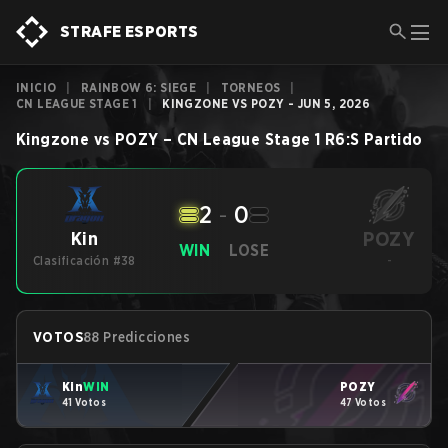
STRAFE ESPORTS
INICIO
|
RAINBOW 6: SIEGE
|
TORNEOS
|
CN LEAGUE STAGE 1
|
KINGZONE VS POZY - JUN 5, 2026
Kingzone
vs
POZY
–
CN League Stage 1
R6:S
Partido
2
-
0
POZY
Kin
WIN
LOSE
Clasificación #38
-
VOTOS
88 Predicciones
Kin
WIN
POZY
41 Votos
47 Votos