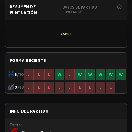
RESUMEN DE
DATOS DE PARTIDO
LIMITADOS
PUNTUACIÓN
GAME
1
FORMA RECIENTE
6
/10
L
L
L
W
L
W
W
W
W
W
0
/10
L
L
L
L
L
L
L
L
L
INFO DEL PARTIDO
Torneo