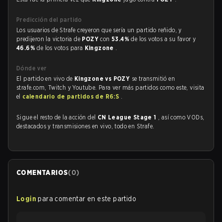
Predicción del partido
Los usuarios de Strafe creyeron que sería un partido reñido, y
predijeron la victoria de
POZY
con
53.4%
de los votos a su favor y
46.6%
de los votos para
Kingzone
.
Dónde ver
El partido en vivo de
Kingzone vs POZY
se transmitió en
strafe.com, Twitch y Youtube. Para ver más partidos como este, visita
el
calendario de partidos de R6:S
.
Sigue el resto de la acción del
CN League Stage 1
, así como VODs,
destacados y transmisiones en vivo, todo en Strafe.
COMENTARIOS
(
0
)
Login
para comentar en este partido