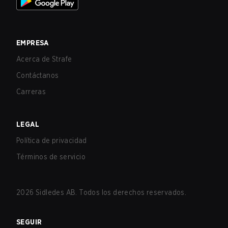
EMPRESA
Acerca de Strafe
Contáctanos
Carreras
LEGAL
Política de privacidad
Términos de servicio
2026
Sidledes AB. Todos los derechos reservados.
SEGUIR