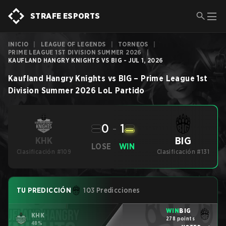
STRAFE ESPORTS
INICIO
|
LEAGUE OF LEGENDS
|
TORNEOS
|
PRIME LEAGUE 1ST DIVISION SUMMER 2026
|
KAUFLAND HANGRY KNIGHTS VS BIG - JUL 1, 2026
Kaufland Hangry Knights
vs
BIG
–
Prime League 1st
Division Summer 2026
LoL
Partido
0
-
1
BIG
KHK
LOSE
WIN
Clasificación #109
Clasificación #131
TU PREDICCIÓN
103 Predicciones
WIN
BIG
KHK
278 points
48%