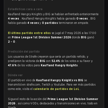
Estadísticas cara a cara
Kaufland Hangry Knights y BIG se habían enfrentado anteriormente
4 veces
. Kaufland Hangry Knights había ganado
0 veces
, BIG
había ganado
4 veces
y
0 partidos
terminaron en empate.
El último partido entre ellos
se jugó el 7 may 2026 a las 17:00
en
Prime League 1st Division Summer 2026
donde
BIG
ganó
2 - 0
.
Predicción del partido
Los usuarios de Strafe creyeron que sería un partido reñido, y
predijeron la victoria de
BIG
con
52.4%
de los votos a su favor y
47.6%
de los votos para
Kaufland Hangry Knights
.
Dónde ver
El partido en vivo de
Kaufland Hangry Knights vs BIG
se
transmitió en strafe.com, Twitch y Youtube. Para ver más partidos
como este, visita el
calendario de partidos de LoL
.
Sigue el resto de la acción del
Prime League 1st Division Summer
2026
, así como VODs, destacados y transmisiones en vivo, todo en
Strafe.