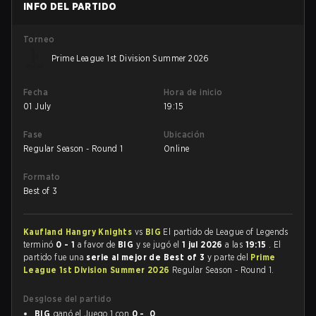
INFO DEL PARTIDO
Torneo
Prime League 1st Division Summer 2026
Fecha
Hora de inicio
01 July
19:15
Fase
Ubicación
Regular Season - Round 1
Online
Formato
Best of 3
Kaufland Hangry Knights
vs
BIG
El partido de League of Legends
terminó
0 - 1
a favor de
BIG
y se jugó el
1 jul 2026
a las
19:15
. El
partido fue una
serie al mejor de Best of 3
y parte del
Prime
League 1st Division Summer 2026
Regular Season - Round 1.
Desglose del partido
BIG
ganó el Juego 1 con
0 - 0