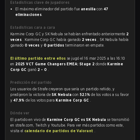
Estadísticas clave de jugadores
El máximo eliminador del partido fue
anesilia
con
47
eliminaciones
.
Estadísticas cara a cara
Karmine Corp GC y SK Nebula se habían enfrentado anteriormente
2
veces
. Karmine Corp GC había ganado
2 veces
, SK Nebula había
ganado
0 veces
y
0 partidos
terminaron en empate.
El último partido entre ellos
se jugó el 16 mar 2025 a las 16:10
en
2025 VCT Game Changers EMEA: Stage 2
donde
Karmine
Corp GC
ganó
2 - 0
.
Predicción del partido
Los usuarios de Strafe creyeron que sería un partido reñido, y
predijeron la victoria de
SK Nebula
con
52.1%
de los votos a su favor
y
47.9%
de los votos para
Karmine Corp GC
.
Dónde ver
El partido en vivo de
Karmine Corp GC vs SK Nebula
se transmitió
en strafe.com, Twitch y Youtube. Para ver más partidos como este,
visita el
calendario de partidos de Valorant
.