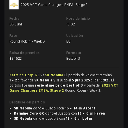
2025 VCT Game Changers EMEA: Stage 2
Fecha
Hora de inicio
05 June
15:02
Fase
Ubicación
Round Robin - Week 3
EU
Bolsa de premios
Formato
$
34622
Best of 3
Karmine Corp GC
vs
SK Nebula
El partido de Valorant terminó
1 - 2
a favor de
SK Nebula
y se jugó el
5 jun 2025
a las
15:02
. El
partido fue una
serie al mejor de Best of 3
y parte del
2025 VCT
Game Changers EMEA: Stage 2
Round Robin - Week 3.
Desglose del partido
SK Nebula
ganó el Juego 1 con
16 - 14
en
Ascent
Karmine Corp GC
ganó el Juego 2 con
13 - 6
en
Haven
SK Nebula
ganó el Juego 3 con
13 - 6
en
Lotus