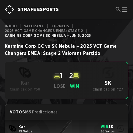
STRAFE ESPORTS
INICIO
|
VALORANT
|
TORNEOS
|
2025 VCT GAME CHANGERS EMEA: STAGE 2
|
KARMINE CORP GC VS SK NEBULA - JUN 5, 2025
Karmine Corp GC
vs
SK Nebula
–
2025 VCT Game
Changers EMEA: Stage 2
Valorant
Partido
1
-
2
SK
Kar
LOSE
WIN
Clasificación #58
Clasificación #27
VOTOS
165 Predicciones
Kar
WIN
SK
79 Votos
86 Votos