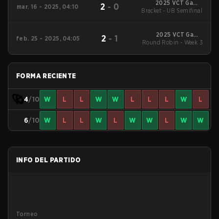
2025 VCT Game
2
-
0
mar. 16 - 2025, 04:10
Changers EMEA: Stage
Bracket - UB Semifinal
1
2025 VCT Game
2
-
1
feb. 25 - 2025, 04:05
Changers EMEA: Stage
Round Robin - Week 3
1
FORMA RECIENTE
4
/10
W
L
L
W
W
L
L
L
W
L
6
/10
W
L
L
W
L
W
W
L
W
W
INFO DEL PARTIDO
Torneo