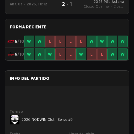
2026 PGL Astana
2
-
1
abr. 03 - 2026, 10:12
Closed Qualifier - Closed
Qualifier LB Cons. Final
FORMA RECIENTE
6
/10
W
W
L
L
L
L
W
W
W
W
6
/10
W
W
W
L
L
W
L
L
W
W
INFO DEL PARTIDO
Torneo
2026 NODWIN Cluth Series #9
Fecha
Hora de inicio