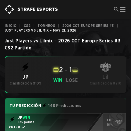
STRAFE ESPORTS
INICIO
|
CS2
|
TORNEOS
|
2026 CCT EUROPE SERIES #3
|
JUST PLAYERS VS LILMIX - MAY 21, 2026
Just Players
vs
Lilmix
–
2026 CCT Europe Series #3
CS2
Partido
2
-
1
Lil
JP
WIN
LOSE
Clasificación #109
Clasificación #210
TU PREDICCIÓN
148 Predicciones
JP
WIN
Lil
125 points
16%
VOTED