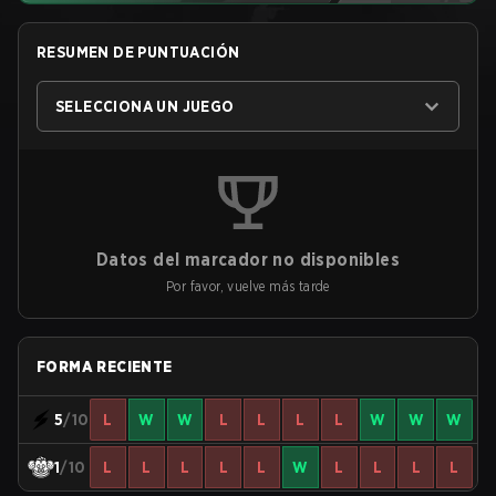
RESUMEN DE PUNTUACIÓN
SELECCIONA UN JUEGO
Datos del marcador no disponibles
Por favor, vuelve más tarde
FORMA RECIENTE
5
/10
L
W
W
L
L
L
L
W
W
W
1
/10
L
L
L
L
L
W
L
L
L
L