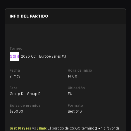
INFO DEL PARTIDO
Torneo
2026 CCT Europe Series #3
Fecha
Hora de inicio
21 May
14:00
Fase
Ubicación
Group D - Group D
EU
Bolsa de premios
Formato
$
25000
Best of 3
Just Players
vs
Lilmix
El partido de CS:GO terminó
2 - 1
a favor de