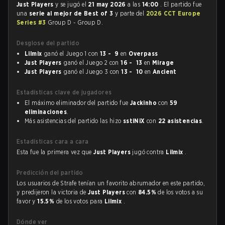
Just Players
y se jugó el
21 may 2026
a las
14:00
. El partido fue
una
serie al mejor de Best of 3
y parte del
2026 CCT Europe
Series #3
Group D - Group D.
Desglose del partido
Lilmix
ganó el Juego 1 con
13 - 9
en
Overpass
Just Players
ganó el Juego 2 con
16 - 13
en
Mirage
Just Players
ganó el Juego 3 con
13 - 10
en
Ancient
Estadísticas clave de jugadores
El máximo eliminador del partido fue
Jackinho
con
59
eliminaciones
.
Más asistencias del partido las hizo
sstiNiX
con
22 asistencias
.
Estadísticas cara a cara
Esta fue la primera vez que
Just Players
jugó contra
Lilmix
.
Predicción del partido
Los usuarios de Strafe tenían un favorito abrumador en este partido,
y predijeron la victoria de
Just Players
con
84.5%
de los votos a su
favor y
15.5%
de los votos para
Lilmix
.
Dónde ver