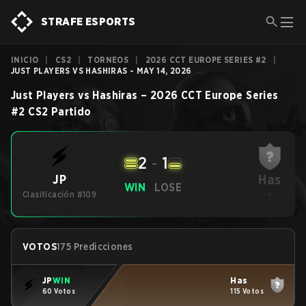
STRAFE ESPORTS
INICIO
|
CS2
|
TORNEOS
|
2026 CCT EUROPE SERIES #2
|
JUST PLAYERS VS HASHIRAS - MAY 14, 2026
Just Players
vs
Hashiras
–
2026 CCT Europe Series
#2
CS2
Partido
2
-
1
Has
JP
WIN
LOSE
Clasificación #109
-
VOTOS
175 Predicciones
JP
WIN
Has
60 Votos
115 Votos