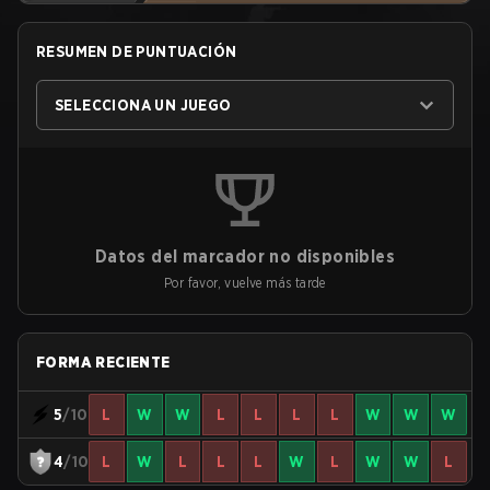
RESUMEN DE PUNTUACIÓN
SELECCIONA UN JUEGO
Datos del marcador no disponibles
Por favor, vuelve más tarde
FORMA RECIENTE
5
/10
L
W
W
L
L
L
L
W
W
W
4
/10
L
W
L
L
L
W
L
W
W
L