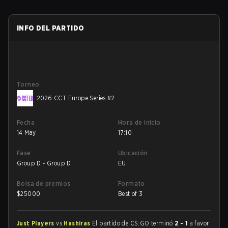
INFO DEL PARTIDO
Torneo
2026 CCT Europe Series #2
Fecha
Hora de inicio
14 May
17:10
Fase
Ubicación
Group D - Group D
EU
Bolsa de premios
Formato
$
25000
Best of 3
Just Players
vs
Hashiras
El partido de CS:GO terminó
2 - 1
a favor