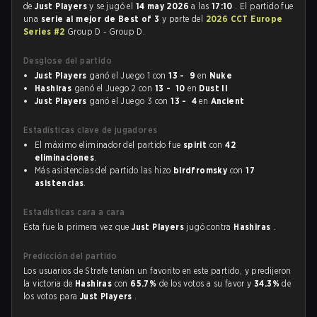
de
Just Players
y se jugó el
14 may 2026
a las
17:10
. El partido fue
una
serie al mejor de Best of 3
y parte del
2026 CCT Europe
Series #2
Group D - Group D.
Desglose del partido
Just Players
ganó el Juego 1 con
13 - 9
en
Nuke
Hashiras
ganó el Juego 2 con
13 - 10
en
Dust II
Just Players
ganó el Juego 3 con
13 - 4
en
Ancient
Estadísticas clave de jugadores
El máximo eliminador del partido fue
spirit
con
42
eliminaciones
.
Más asistencias del partido las hizo
birdfromsky
con
17
asistencias
.
Estadísticas cara a cara
Esta fue la primera vez que
Just Players
jugó contra
Hashiras
.
Predicción del partido
Los usuarios de Strafe tenían un favorito en este partido, y predijeron
la victoria de
Hashiras
con
65.7%
de los votos a su favor y
34.3%
de
los votos para
Just Players
.