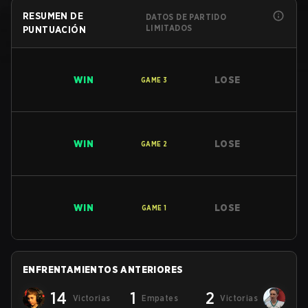
RESUMEN DE
DATOS DE PARTIDO
LIMITADOS
PUNTUACIÓN
WIN
LOSE
GAME
3
WIN
LOSE
GAME
2
WIN
LOSE
GAME
1
ENFRENTAMIENTOS ANTERIORES
14
1
2
Victorias
Empates
Victorias