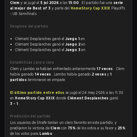
Clem
y se jugó el
5 jul 2026
a las
15:00
. El partido fue una
serie
al mejor de Best of 3
y parte del
HomeStory Cup XXIX
Playoffs
- UB Semifinals.
Desglose del partido
Clément Desplanches ganó el
Juego 1
en
Clément Desplanches ganó el
Juego 2
en
Clément Desplanches ganó el
Juego 3
en
Estadísticas cara a cara
Clem y Lambo se habían enfrentado anteriormente
17 veces
. Clem
había ganado
14 veces
, Lambo había ganado
2 veces
y
1
partidos
terminaron en empate.
El último partido entre ellos
se jugó el 24 may 2026 a las 11:30
en
HomeStory Cup XXIX
donde
Clément Desplanches
ganó
3 - 1
.
Predicción del partido
Los usuarios de Strafe tenían un claro favorito en este partido, y
predijeron la victoria de
Clem
con
75%
de los votos a su favor y
25%
de los votos para
Lambo
.