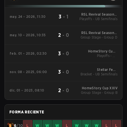
RSL Revival Season 5
3
-
1
may. 24 - 2026, 11:30
Playoffs - UB Semifinals
2026
RSL Revival Season 5
2
-
0
may. 10 - 2026, 10:35
Group Stage - Group D
2026
HomeStory Cup -
3
-
0
feb. 01 - 2026, 02:30
HomeStory Cup XXVIII
Playoffs - UB
Quarterfinals
Stellar Fest:
3
-
0
nov. 08 - 2025, 06:00
Bracket - UB Semifinals
Constellation Cup
HomeStory Cup XXIV
2
-
0
dic. 01 - 2023, 08:10
Group Stage - Group B
FORMA RECIENTE
6
/10
L
W
W
W
L
W
W
W
L
L