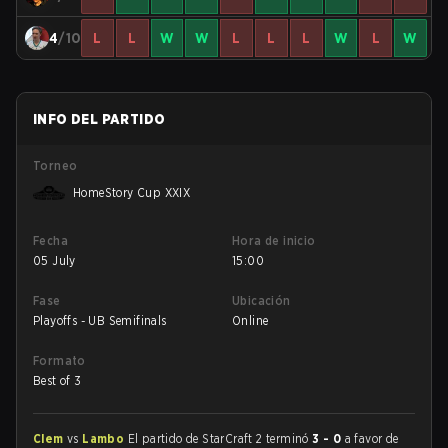
4
/10
L
L
W
W
L
L
L
W
L
W
INFO DEL PARTIDO
Torneo
HomeStory Cup XXIX
Fecha
Hora de inicio
05 July
15:00
Fase
Ubicación
Playoffs - UB Semifinals
Online
Formato
Best of 3
Clem
vs
Lambo
El partido de StarCraft 2 terminó
3 - 0
a favor de