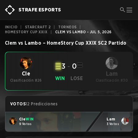
STRAFE ESPORTS
INICIO
|
STARCRAFT 2
|
TORNEOS
|
HOMESTORY CUP XXIX
|
CLEM VS LAMBO - JUL 5, 2026
Clem
vs
Lambo
–
HomeStory Cup XXIX
SC2
Partido
3
-
0
Lam
Cle
WIN
LOSE
Clasificación #26
Clasificación #30
VOTOS
12 Predicciones
Cle
WIN
Lam
9 Votos
3 Votos