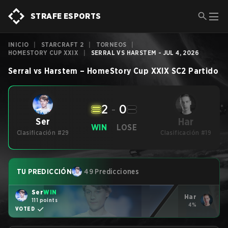
STRAFE ESPORTS
INICIO
|
STARCRAFT 2
|
TORNEOS
|
HOMESTORY CUP XXIX
|
SERRAL VS HARSTEM - JUL 4, 2026
Serral
vs
Harstem
–
HomeStory Cup XXIX
SC2
Partido
2
-
0
Har
Ser
WIN
LOSE
Clasificación #29
Clasificación #19
TU PREDICCIÓN
49 Predicciones
Ser
WIN
Har
111 points
4%
VOTED