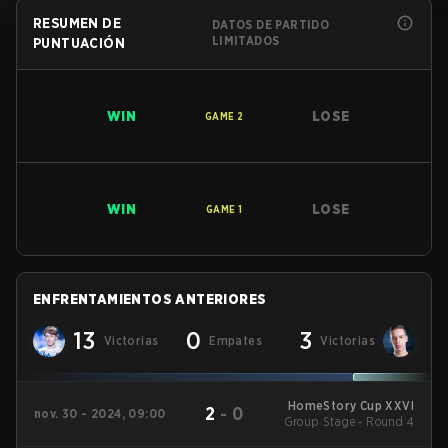
RESUMEN DE
DATOS DE PARTIDO
LIMITADOS
PUNTUACIÓN
WIN
LOSE
GAME
2
WIN
LOSE
GAME
1
ENFRENTAMIENTOS ANTERIORES
13
0
3
Victorias
Empates
Victorias
HomeStory Cup XXVI
2
-
0
nov. 30 - 2024, 09:00
Group Stage - Round 4