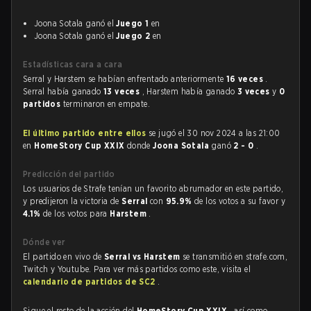
Joona Sotala ganó el
Juego 1
en
Joona Sotala ganó el
Juego 2
en
Estadísticas cara a cara
Serral y Harstem se habían enfrentado anteriormente
16 veces
.
Serral había ganado
13 veces
, Harstem había ganado
3 veces
y
0
partidos
terminaron en empate.
El último partido entre ellos
se jugó el 30 nov 2024 a las 21:00
en
HomeStory Cup XXIX
donde
Joona Sotala
ganó
2 - 0
.
Predicción del partido
Los usuarios de Strafe tenían un favorito abrumador en este partido,
y predijeron la victoria de
Serral
con
95.9%
de los votos a su favor y
4.1%
de los votos para
Harstem
.
Dónde ver
El partido en vivo de
Serral vs Harstem
se transmitió en strafe.com,
Twitch y Youtube. Para ver más partidos como este, visita el
calendario de partidos de SC2
.
Sigue el resto de la acción del
HomeStory Cup XXIX
, así como