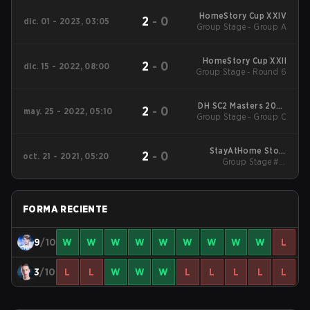
HomeStory Cup XXIV
2
-
0
dic. 01 - 2023, 03:05
Group Stage - Group A
HomeStory Cup XXII
2
-
0
dic. 15 - 2022, 08:00
Group Stage - Round 6
DH SC2 Masters 2022
2
-
0
may. 25 - 2022, 05:10
Valencia Qualifiers EU
Group Stage - Group C
StayAtHome Story
2
-
0
oct. 21 - 2021, 05:20
Group Stage #1 -
Cup #4
Opening Matches
FORMA RECIENTE
9
/10
W
W
W
W
W
W
W
W
W
L
3
/10
L
L
W
W
W
L
L
L
L
L