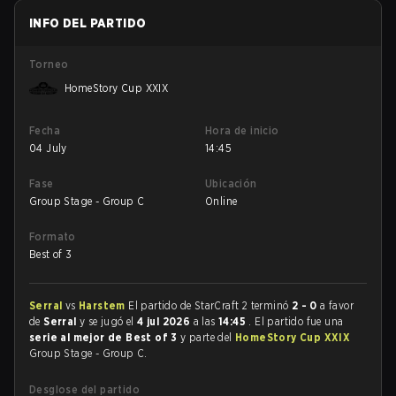
INFO DEL PARTIDO
Torneo
HomeStory Cup XXIX
Fecha
Hora de inicio
04 July
14:45
Fase
Ubicación
Group Stage - Group C
Online
Formato
Best of 3
Serral
vs
Harstem
El partido de StarCraft 2 terminó
2 - 0
a favor
de
Serral
y se jugó el
4 jul 2026
a las
14:45
. El partido fue una
serie al mejor de Best of 3
y parte del
HomeStory Cup XXIX
Group Stage - Group C.
Desglose del partido