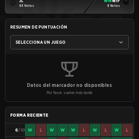
JL
WIN
WIP
93 Votos
8 Votos
RESUMEN DE PUNTUACIÓN
SELECCIONA UN JUEGO
Datos del marcador no disponibles
Por favor, vuelve más tarde
FORMA RECIENTE
6
/10
W
L
W
W
W
L
W
L
W
L