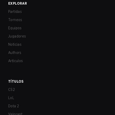
EXPLORAR
Partidas
Torneos
Equipos
Jugadores
Noticias
Authors
Artículos
TÍTULOS
CS2
LoL
Dota 2
Valorant