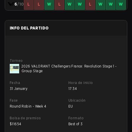
6
/10
L
L
W
L
W
W
L
W
W
W
INFO DEL PARTIDO
Torneo
2026 VALORANT Challengers France: Revolution Stage 1 -
Group Stage
Fecha
Hora de inicio
31 January
17:34
Fase
Ubicación
Round Robin - Week 4
EU
Bolsa de premios
Formato
$
11654
Best of 3