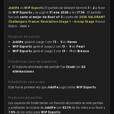
Joblife
vs
WIP Esports
El partido de Valorant terminó
1 - 2
a favor
de
WIP Esports
y se jugó el
31 ene 2026
a las
17:34
. El partido
fue una
serie al mejor de Best of 3
y parte del
2026 VALORANT
Challengers France: Revolution Stage 1 - Group Stage
Round
Robin - Week 4.
Desglose del partido
Joblife
ganó el Juego 1 con
13 - 5
en
Haven
WIP Esports
ganó el Juego 2 con
13 - 9
en
Pearl
WIP Esports
ganó el Juego 3 con
13 - 11
en
Breeze
Estadísticas clave de jugadores
El máximo eliminador del partido fue
Chadi
con
62
eliminaciones
.
Estadísticas cara a cara
Esta fue la primera vez que
Joblife
jugó contra
WIP Esports
.
Predicción del partido
Los usuarios de Strafe tenían un favorito abrumador en este partido,
y predijeron la victoria de
Joblife
con
92.1%
de los votos a su favor y
7.9%
de los votos para
WIP Esports
.