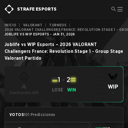
STRAFE ESPORTS
INICIO
|
VALORANT
|
TORNEOS
|
2026 VALORANT CHALLENGERS FRANCE: REVOLUTION STAGE 1 - GRO
JOBLIFE VS WIP ESPORTS - JAN 31, 2026
Joblife
vs
WIP Esports
–
2026 VALORANT
Challengers France: Revolution Stage 1 - Group Stage
Valorant
Partido
1
-
2
WIP
JL
LOSE
WIN
Clasificación #35
-
VOTOS
101 Predicciones