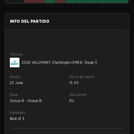
INFO DEL PARTIDO
Torneo
2026 VALORANT Challengers EMEA: Stage 3
Fecha
Hora de inicio
23 June
15:05
Fase
Ubicación
Group B - Group B
EU
Formato
Best of 3