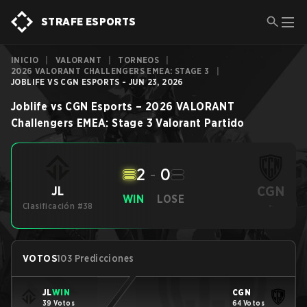
STRAFE ESPORTS
INICIO
|
VALORANT
|
TORNEOS
|
2026 VALORANT CHALLENGERS EMEA: STAGE 3
|
JOBLIFE VS CGN ESPORTS - JUN 23, 2026
Joblife
vs
CGN Esports
–
2026 VALORANT
Challengers EMEA: Stage 3
Valorant
Partido
2
-
0
CGN
JL
WIN
LOSE
Clasificación #38
-
VOTOS
103 Predicciones
JL
WIN
CGN
39 Votos
64 Votos