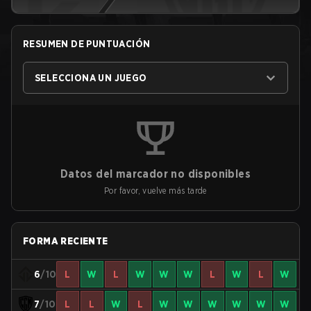
RESUMEN DE PUNTUACIÓN
SELECCIONA UN JUEGO
Datos del marcador no disponibles
Por favor, vuelve más tarde
FORMA RECIENTE
6
/10
L
W
L
W
W
W
L
W
L
W
7
/10
L
L
W
L
W
W
W
W
W
W