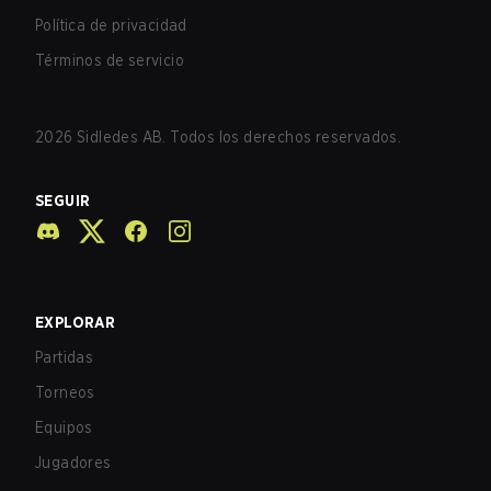
Política de privacidad
Términos de servicio
2026
Sidledes AB. Todos los derechos reservados.
SEGUIR
EXPLORAR
Partidas
Torneos
Equipos
Jugadores