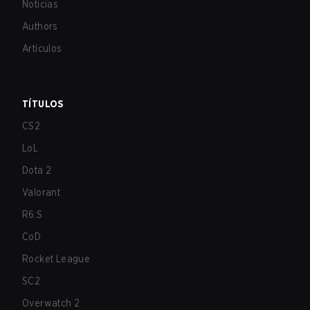
Noticias
Authors
Artículos
TÍTULOS
CS2
LoL
Dota 2
Valorant
R6:S
CoD
Rocket League
SC2
Overwatch 2