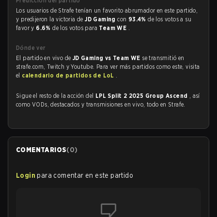
Predicción del partido
Los usuarios de Strafe tenían un favorito abrumador en este partido,
y predijeron la victoria de
JD Gaming
con
93.4%
de los votos a su
favor y
6.6%
de los votos para
Team WE
.
Dónde ver
El partido en vivo de
JD Gaming vs Team WE
se transmitió en
strafe.com, Twitch y Youtube. Para ver más partidos como este, visita
el
calendario de partidos de LoL
.
Sigue el resto de la acción del
LPL Split 2 2025 Group Ascend
, así
como VODs, destacados y transmisiones en vivo, todo en Strafe.
COMENTARIOS
(
0
)
Login
para comentar en este partido