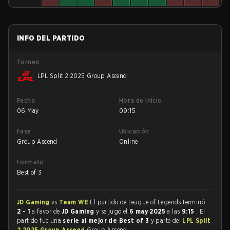
INFO DEL PARTIDO
Torneo
LPL Split 2 2025 Group Ascend
Fecha
Hora de inicio
06 May
09:15
Fase
Ubicación
Group Ascend
Online
Formato
Best of 3
JD Gaming
vs
Team WE
El partido de League of Legends terminó
2 - 1
a favor de
JD Gaming
y se jugó el
6 may 2025
a las
9:15
. El
partido fue una
serie al mejor de Best of 3
y parte del
LPL Split
2 2025 Group Ascend
Group Ascend.