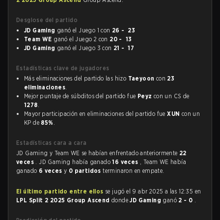
Desglose del partido
JD Gaming
ganó el Juego 1 con
26 - 23
Team WE
ganó el Juego 2 con
20 - 13
JD Gaming
ganó el Juego 3 con
21 - 17
Estadísticas clave de jugadores
Más eliminaciones del partido las hizo
Taeyoon
con
23
eliminaciones
.
Mejor puntaje de súbditos del partido fue
Peyz
con un CS de
1278
.
Mayor participación en eliminaciones del partido fue
XUN
con un
KP de
85%
.
Estadísticas cara a cara
JD Gaming y Team WE se habían enfrentado anteriormente
22
veces
. JD Gaming había ganado
16 veces
, Team WE había
ganado
6 veces
y
0 partidos
terminaron en empate.
El último partido entre ellos
se jugó el 9 abr 2025 a las 12:35 en
LPL Split 2 2025 Group Ascend
donde
JD Gaming
ganó
2 - 0
.