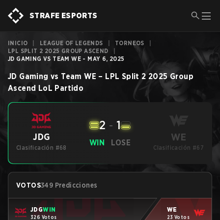
STRAFE ESPORTS
INICIO
|
LEAGUE OF LEGENDS
|
TORNEOS
|
LPL SPLIT 2 2025 GROUP ASCEND
|
JD GAMING VS TEAM WE - MAY 6, 2025
JD Gaming
vs
Team WE
–
LPL Split 2 2025 Group
Ascend
LoL
Partido
2
-
1
WE
JDG
WIN
LOSE
Clasificación #68
Clasificación #67
VOTOS
349 Predicciones
JDG
WIN
WE
326 Votos
23 Votos