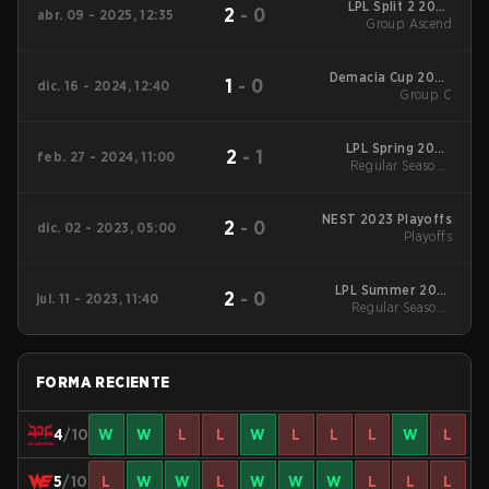
LPL Split 2 2025
2
-
0
abr. 09 - 2025, 12:35
Group Ascend
Group Ascend
Demacia Cup 2024
1
-
0
dic. 16 - 2024, 12:40
Group C
Group C
LPL Spring 2024
2
-
1
feb. 27 - 2024, 11:00
Regular Season
Regular Season -
Regular Season
NEST 2023 Playoffs
2
-
0
dic. 02 - 2023, 05:00
Playoffs
LPL Summer 2023
2
-
0
jul. 11 - 2023, 11:40
Regular Season
Regular Season -
Regular Season
FORMA RECIENTE
4
/10
W
W
L
L
W
L
L
L
W
L
5
/10
L
W
W
L
W
W
W
L
L
L