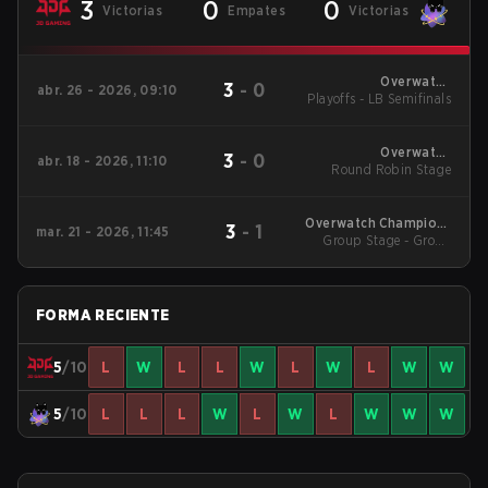
3
0
0
Victorias
Empates
Victorias
Overwatch
3
-
0
abr. 26 - 2026, 09:10
Playoffs - LB Semifinals
Champions Series -
China Stage 1
Overwatch
3
-
0
abr. 18 - 2026, 11:10
Champions Series -
Round Robin Stage
China Stage 1
Overwatch Champions
3
-
1
mar. 21 - 2026, 11:45
Series - China Stage 1
Group Stage - Group
Stage
FORMA RECIENTE
5
/10
L
W
L
L
W
L
W
L
W
W
5
/10
L
L
L
W
L
W
L
W
W
W