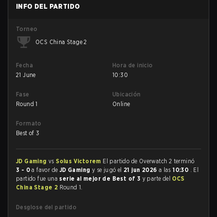
INFO DEL PARTIDO
Torneo
OCS China Stage 2
Fecha
Hora de inicio
21 June
10:30
Fase
Ubicación
Round 1
Online
Formato
Best of 3
JD Gaming
vs
Solus Victorem
El partido de Overwatch 2 terminó
3 - 0
a favor de
JD Gaming
y se jugó el
21 jun 2026
a las
10:30
. El
partido fue una
serie al mejor de Best of 3
y parte del
OCS
China Stage 2
Round 1.
Desglose del partido