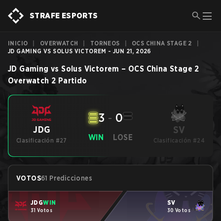
STRAFE ESPORTS
INICIO
|
OVERWATCH
|
TORNEOS
|
OCS CHINA STAGE 2
|
JD GAMING VS SOLUS VICTOREM - JUN 21, 2026
JD Gaming
vs
Solus Victorem
–
OCS China Stage 2
Overwatch 2
Partido
3
-
0
SV
JDG
WIN
LOSE
Clasificación #27
Clasificación #24
VOTOS
61 Predicciones
JDG
WIN
SV
31 Votos
30 Votos