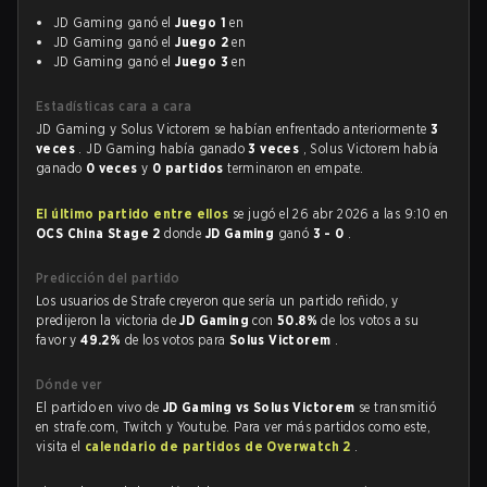
JD Gaming ganó el
Juego 1
en
JD Gaming ganó el
Juego 2
en
JD Gaming ganó el
Juego 3
en
Estadísticas cara a cara
JD Gaming y Solus Victorem se habían enfrentado anteriormente
3
veces
. JD Gaming había ganado
3 veces
, Solus Victorem había
ganado
0 veces
y
0 partidos
terminaron en empate.
El último partido entre ellos
se jugó el 26 abr 2026 a las 9:10 en
OCS China Stage 2
donde
JD Gaming
ganó
3 - 0
.
Predicción del partido
Los usuarios de Strafe creyeron que sería un partido reñido, y
predijeron la victoria de
JD Gaming
con
50.8%
de los votos a su
favor y
49.2%
de los votos para
Solus Victorem
.
Dónde ver
El partido en vivo de
JD Gaming vs Solus Victorem
se transmitió
en strafe.com, Twitch y Youtube. Para ver más partidos como este,
visita el
calendario de partidos de Overwatch 2
.