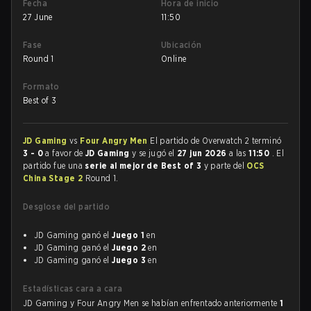
Fecha
Hora de inicio
27 June
11:50
Fase
Ubicación
Round 1
Online
Formato
Best of 3
JD Gaming
vs
Four Angry Men
El partido de Overwatch 2 terminó
3 - 0
a favor de
JD Gaming
y se jugó el
27 jun 2026
a las
11:50
. El
partido fue una
serie al mejor de Best of 3
y parte del
OCS
China Stage 2
Round 1.
Desglose del partido
JD Gaming ganó el
Juego 1
en
JD Gaming ganó el
Juego 2
en
JD Gaming ganó el
Juego 3
en
Estadísticas cara a cara
JD Gaming y Four Angry Men se habían enfrentado anteriormente
1