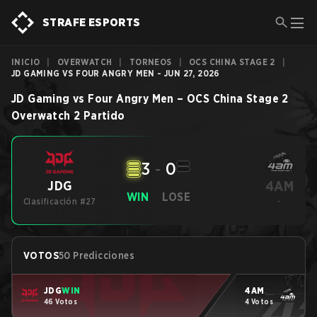
STRAFE ESPORTS
INICIO
|
OVERWATCH
|
TORNEOS
|
OCS CHINA STAGE 2
|
JD GAMING VS FOUR ANGRY MEN - JUN 27, 2026
JD Gaming
vs
Four Angry Men
–
OCS China Stage 2
Overwatch 2
Partido
3
-
0
4AM
JDG
WIN
LOSE
Clasificación #27
-
VOTOS
50 Predicciones
JDG
WIN
4AM
46 Votos
4 Votos