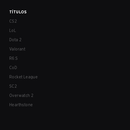
TÍTULOS
CS2
LoL
Dota 2
Valorant
R6:S
CoD
Rocket League
SC2
Overwatch 2
Hearthstone