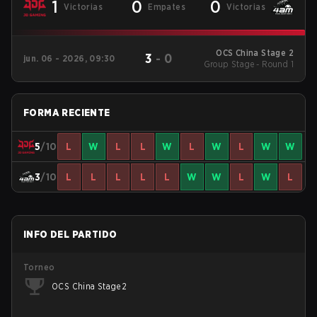
1
0
0
Victorias
Empates
Victorias
OCS China Stage 2
3
-
0
jun. 06 - 2026, 09:30
Group Stage - Round 1
FORMA RECIENTE
5
/10
L
W
L
L
W
L
W
L
W
W
3
/10
L
L
L
L
L
W
W
L
W
L
INFO DEL PARTIDO
Torneo
OCS China Stage 2