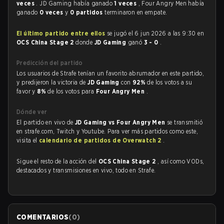
veces
. JD Gaming había ganado
1 veces
, Four Angry Men había
ganado
0 veces
y
0 partidos
terminaron en empate.
El último partido entre ellos
se jugó el 6 jun 2026 a las 9:30 en
OCS China Stage 2
donde
JD Gaming
ganó
3 - 0
.
Predicción del partido
Los usuarios de Strafe tenían un favorito abrumador en este partido,
y predijeron la victoria de
JD Gaming
con
92%
de los votos a su
favor y
8%
de los votos para
Four Angry Men
.
Dónde ver
El partido en vivo de
JD Gaming vs Four Angry Men
se transmitió
en strafe.com, Twitch y Youtube. Para ver más partidos como este,
visita el
calendario de partidos de Overwatch 2
.
Sigue el resto de la acción del
OCS China Stage 2
, así como VODs,
destacados y transmisiones en vivo, todo en Strafe.
COMENTARIOS
(
0
)