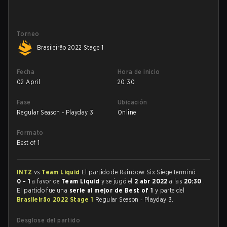
Torneo
Brasileirão 2022 Stage 1
Fecha
Hora de inicio
02 April
20:30
Fase
Ubicación
Regular Season - Playday 3
Online
Formato
Best of 1
INTZ
vs
Team Liquid
El partido de Rainbow Six Siege terminó
0 - 1
a favor de
Team Liquid
y se jugó el
2 abr 2022
a las
20:30
.
El partido fue una
serie al mejor de Best of 1
y parte del
Brasileirão 2022 Stage 1
Regular Season - Playday 3.
Desglose del partido