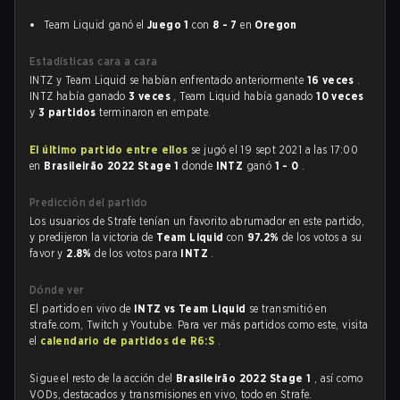
Team Liquid ganó el
Juego 1
con
8 - 7
en
Oregon
Estadísticas cara a cara
INTZ y Team Liquid se habían enfrentado anteriormente
16 veces
.
INTZ había ganado
3 veces
, Team Liquid había ganado
10 veces
y
3 partidos
terminaron en empate.
El último partido entre ellos
se jugó el 19 sept 2021 a las 17:00
en
Brasileirão 2022 Stage 1
donde
INTZ
ganó
1 - 0
.
Predicción del partido
Los usuarios de Strafe tenían un favorito abrumador en este partido,
y predijeron la victoria de
Team Liquid
con
97.2%
de los votos a su
favor y
2.8%
de los votos para
INTZ
.
Dónde ver
El partido en vivo de
INTZ vs Team Liquid
se transmitió en
strafe.com, Twitch y Youtube. Para ver más partidos como este, visita
el
calendario de partidos de R6:S
.
Sigue el resto de la acción del
Brasileirão 2022 Stage 1
, así como
VODs, destacados y transmisiones en vivo, todo en Strafe.