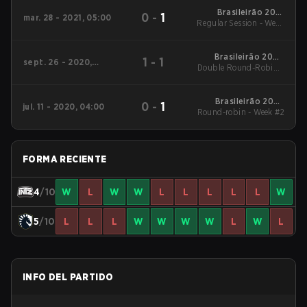
Brasileirão 2021
0
-
1
mar. 28 - 2021, 05:00
Regular Session - Week
Stage #1
2
Brasileirão 2020
1
-
1
sept. 26 - 2020,
Double Round-Robin -
Stage #2
04:00
Week #2
Brasileirão 2020
0
-
1
jul. 11 - 2020, 04:00
Round-robin - Week #2
Stage #1
FORMA RECIENTE
4
/10
W
L
W
W
L
L
L
L
L
W
5
/10
L
L
L
W
W
W
W
L
W
L
INFO DEL PARTIDO