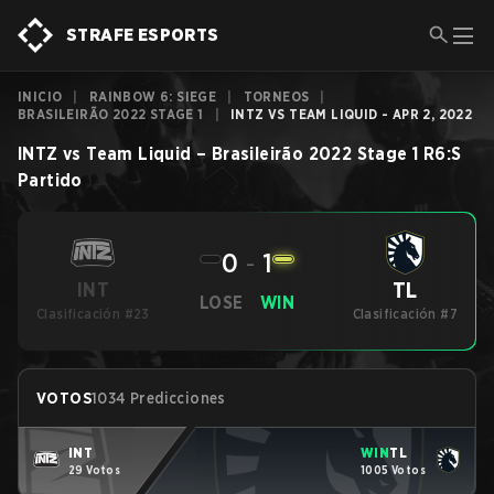
STRAFE ESPORTS
INICIO
|
RAINBOW 6: SIEGE
|
TORNEOS
|
BRASILEIRÃO 2022 STAGE 1
|
INTZ VS TEAM LIQUID - APR 2, 2022
INTZ
vs
Team Liquid
–
Brasileirão 2022 Stage 1
R6:S
Partido
0
-
1
TL
INT
LOSE
WIN
Clasificación #23
Clasificación #7
VOTOS
1034 Predicciones
INT
WIN
TL
29 Votos
1005 Votos