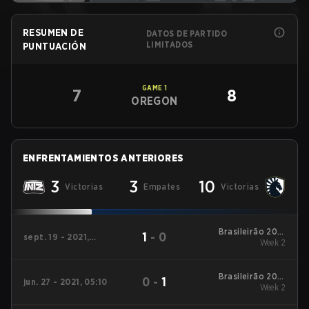
RESUMEN DE
DATOS DE PARTIDO
LIMITADOS
PUNTUACIÓN
GAME
1
7
8
OREGON
ENFRENTAMIENTOS ANTERIORES
3
3
10
Victorias
Empates
Victorias
Brasileirão 2021
1
-
0
sept. 19 - 2021,
Stage #3
Week 2
05:00
Brasileirão 2021
0
-
1
jun. 27 - 2021, 05:10
Stage #2
Week 2