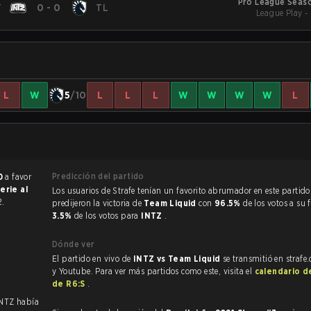
Pro League Seaso
T
0
-
0
TL
League Play -
L
W
5
/10
L
L
L
W
W
W
W
L
Predicción del partido
0
a favor
erie al
Los usuarios de Strafe tenían un favorito abrumador en este partido, y
2.
predijeron la victoria de
Team Liquid
con
96.5%
de los votos a su 
3.5%
de los votos para
INTZ
.
Dónde ver
El partido en vivo de
INTZ vs Team Liquid
se transmitió en strafe
y Youtube. Para ver más partidos como este, visita el
calendario d
de R6:S
.
INTZ había