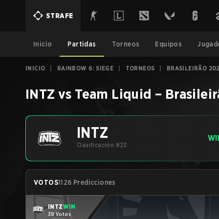
STRAFE
Inicio
Partidas
Torneos
Equipos
Jugad
INICIO
|
RAINBOW 6: SIEGE
|
TORNEOS
|
BRASILEIRÃO 202
INTZ
vs
Team Liquid
–
Brasilei
INTZ
WI
Clasificación #23
VOTOS
1126 Predicciones
INTZ
WIN
39 Votos