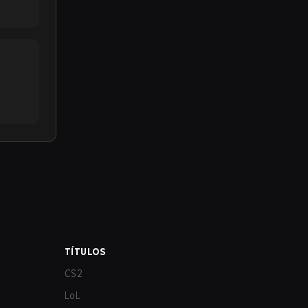
TÍTULOS
CS2
LoL