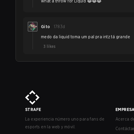
what a throw for Liquid 😂😂😂
Gito
1783d
medo da liquid toma um pal pra intz tá grande
3
likes
STRAFE
EMPRES
La experiencia número uno para fans de
Acerca de
esports en la web y móvil.
Contácta