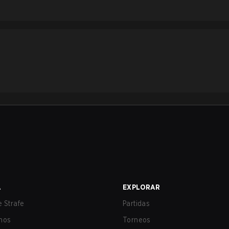
A
EXPLORAR
 Strafe
Partidas
nos
Torneos