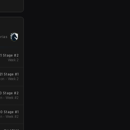
orias
21 Stage #2
Week 2
21 Stage #1
ion - Week 2
20 Stage #2
n - Week #2
20 Stage #1
n - Week #2