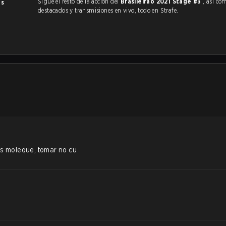
Sigue el resto de la acción del
Brasileirão 2021 Stage #3
, así como V
os
destacados y transmisiones en vivo, todo en Strafe.
ns moleque, tomar no cu