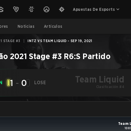
Apuestas De Esports
ores
Noticias
Artículos
1 STAGE #3
|
INTZ VS TEAM LIQUID - SEP 19, 2021
rão 2021 Stage #3
R6:S
Partido
Team Liquid
1
-
0
N
LOSE
Clasificación #4
Team L
108