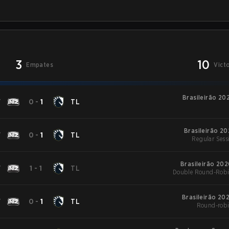
3
10
Empates
Vict
Brasileirão 20
T
0
-
1
TL
Brasileirão 20
T
0
-
1
TL
Regular Sess
Brasileirão 20
T
1
-
1
TL
Double Round-Robi
Brasileirão 20
T
0
-
1
TL
Round-robi