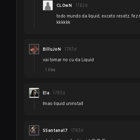
CL0wN
1782d
todo mundo da liquid, exceto resetz, fez
kkkkkk
BilluJoN
1783d
vai tomar no cu da Liquid
1
like
Ela
1783d
lmao liquid uninstall
SSantana17
1783d