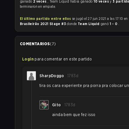
ganado
2 veces
, Team Liquid había ganado
10 veces
y
3 partid
terminaron en empate.
El último partido entre ellos
se jugó el 27 jun 2021 a las 17:10 en
Brasileirão 2021 Stage #3
donde
Team Liquid
ganó
1 - 0
.
COMENTARIOS
(
7
)
Login
para comentar en este partido
SharpDoggo
1783d
tira os cara experiente pra porra pra colocar u
Gito
1783d
ainda bem que fez isso