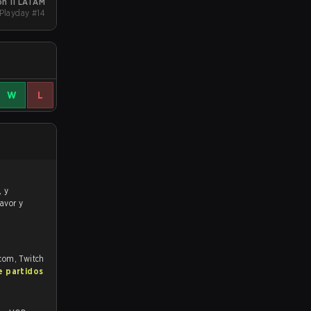
n 11 LATAM
 Playday #14
W
L
favor y
.com, Twitch
e partidos