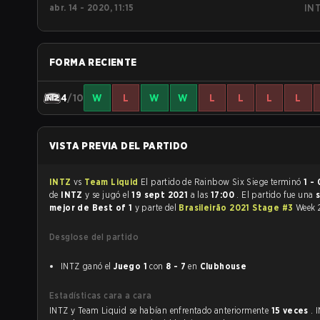
abr. 14 - 2020, 11:15
IN
FORMA RECIENTE
4
/10
W
L
W
W
L
L
L
L
VISTA PREVIA DEL PARTIDO
INTZ
vs
Team Liquid
El partido de Rainbow Six Siege terminó
1 - 
de
INTZ
y se jugó el
19 sept 2021
a las
17:00
. El partido fue una
s
mejor de Best of 1
y parte del
Brasileirão 2021 Stage #3
Week 
Desglose del partido
INTZ ganó el
Juego 1
con
8 - 7
en
Clubhouse
Estadísticas cara a cara
INTZ y Team Liquid se habían enfrentado anteriormente
15 veces
. 