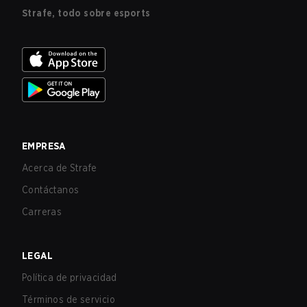
Strafe, todo sobre esports
EMPRESA
Acerca de Strafe
Contáctanos
Carreras
LEGAL
Política de privacidad
Términos de servicio