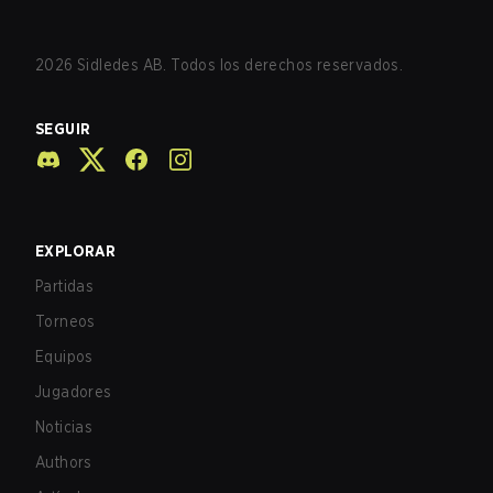
2026
Sidledes AB. Todos los derechos reservados.
SEGUIR
EXPLORAR
Partidas
Torneos
Equipos
Jugadores
Noticias
Authors