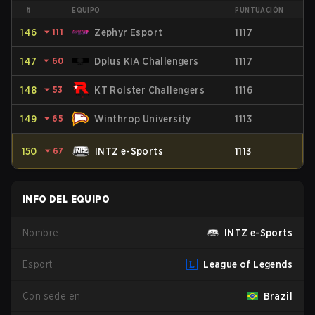
#
EQUIPO
PUNTUACIÓN
146
⏷
111
Zephyr Esport
1117
147
⏷
60
Dplus KIA Challengers
1117
148
⏷
53
KT Rolster Challengers
1116
149
⏷
65
Winthrop University
1113
150
⏷
67
INTZ e-Sports
1113
INFO DEL EQUIPO
Nombre
INTZ e-Sports
Esport
League of Legends
Con sede en
Brazil