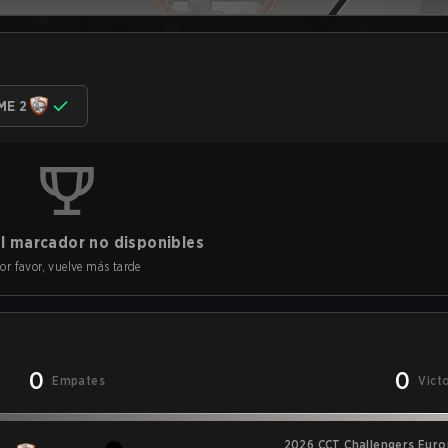
ME 2
l marcador no disponibles
or favor, vuelve más tarde
0
0
Empates
Vict
2026 CCT Challengers Euro