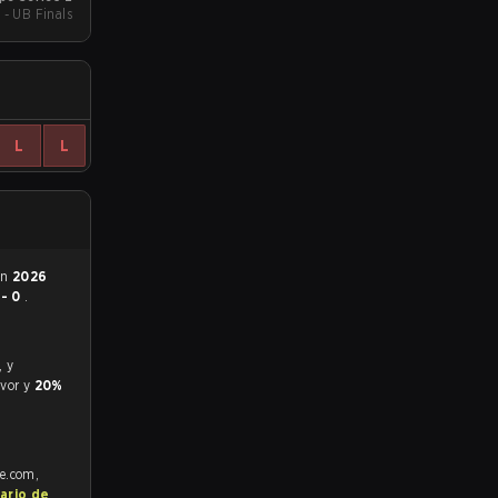
 - UB Finals
L
L
en
2026
 - 0
.
avor y
20%
fe.com,
ario de