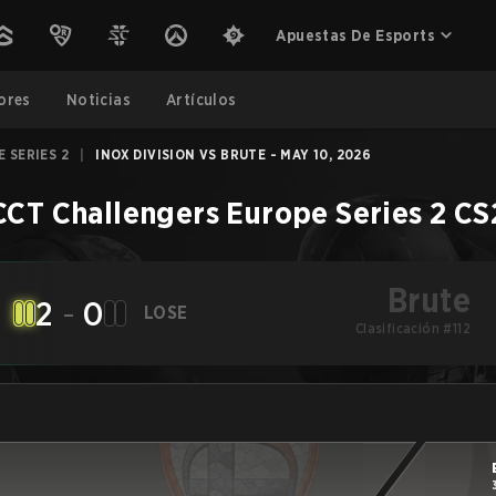
Apuestas De Esports
ores
Noticias
Artículos
 SERIES 2
|
INOX DIVISION VS BRUTE - MAY 10, 2026
CT Challengers Europe Series 2
CS
Brute
2
-
0
LOSE
Clasificación #112