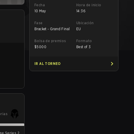
Fecha
Hora de inicio
10 May
14:36
Fase
Ubicación
Bracket - Grand Final
EU
Bolsa de premios
Formato
$
5000
Best of 3
IR AL TORNEO
orias
pe Series 2