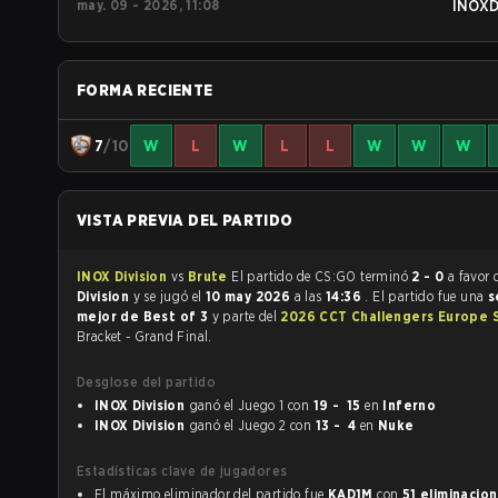
may. 09 - 2026, 11:08
INOX
FORMA RECIENTE
7
/10
W
L
W
L
L
W
W
W
VISTA PREVIA DEL PARTIDO
INOX Division
vs
Brute
El partido de CS:GO terminó
2 - 0
a favor
Division
y se jugó el
10 may 2026
a las
14:36
. El partido fue una
s
mejor de Best of 3
y parte del
2026 CCT Challengers Europe S
Bracket - Grand Final.
Desglose del partido
INOX Division
ganó el Juego 1 con
19 - 15
en
Inferno
INOX Division
ganó el Juego 2 con
13 - 4
en
Nuke
Estadísticas clave de jugadores
El máximo eliminador del partido fue
KAD1M
con
51 eliminacio