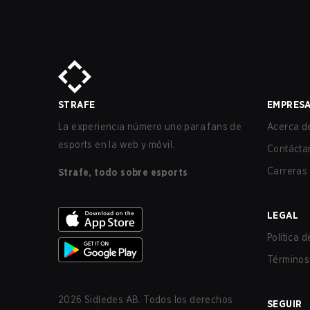
STRAFE
EMPRES
La experiencia número uno para fans de
Acerca de
esports en la web y móvil.
Contácta
Carreras
Strafe, todo sobre esports
LEGAL
Política 
Términos 
2026
Sidledes AB. Todos los derechos
SEGUIR