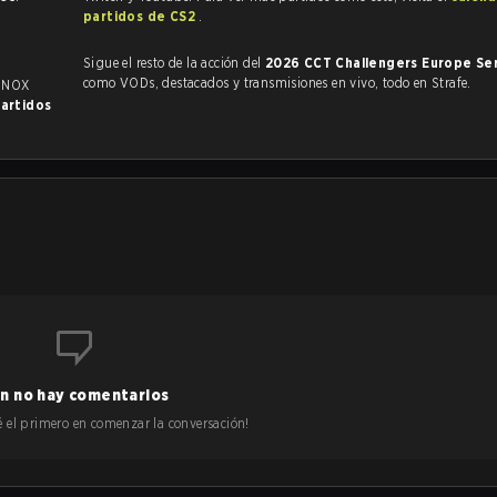
partidos de CS2
.
Sigue el resto de la acción del
2026 CCT Challengers Europe Se
como VODs, destacados y transmisiones en vivo, todo en Strafe.
 INOX
partidos
n no hay comentarios
 sé el primero en comenzar la conversación!