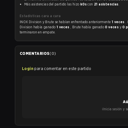
Más asistencias del partido las hizo
k0s
con
21 asistencias
.
Estadísticas cara a cara
INOX Division y Brute se habían enfrentado anteriormente
1 veces
.
Division había ganado
1 veces
, Brute había ganado
0 veces
y
0 
terminaron en empate.
COMENTARIOS
(
0
)
Login
para comentar en este partido
Aú
¡Inicia sesión y