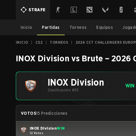
STRAFE
Inicio
Partidas
Torneos
Equipos
Jugad
INICIO
|
CS2
|
TORNEOS
|
2026 CCT CHALLENGERS EUROPE
INOX Division
vs
Brute
–
2026 C
INOX Division
WIN
Clasificación #53
VOTOS
15 Predicciones
INOX Division
WIN
12 Votos