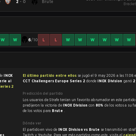
D
2
-
0
Brute
Bracket
W
W
6
/10
L
L
W
W
W
W
W
W
 de
INOX
El último partido entre ellos
se jugó el 9 may 2026 a las 11:08 
erie al
CCT Challengers Europe Series 2
donde
INOX Division
ganó
2
eries 2
Predicción del partido
Los usuarios de Strafe tenían un favorito abrumador en este partido, y
predijeron la victoria de
INOX Division
con
80%
de los votos a su f
de los votos para
Brute
.
Dónde ver
El partido en vivo de
INOX Division vs Brute
se transmitió en stra
nes
.
Twitch y Youtube. Para ver más partidos como este, visita el
calend