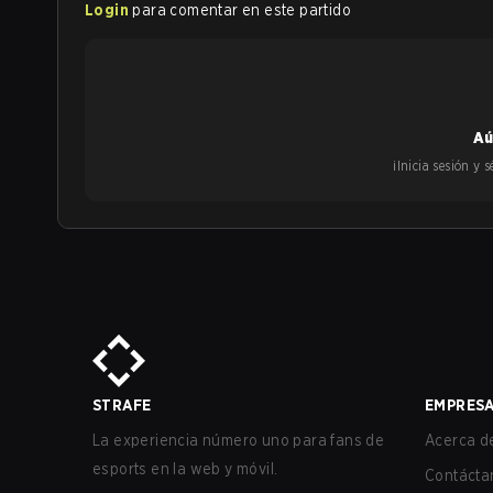
Login
para comentar en este partido
Aú
¡Inicia sesión y
STRAFE
EMPRES
La experiencia número uno para fans de
Acerca de
esports en la web y móvil.
Contácta