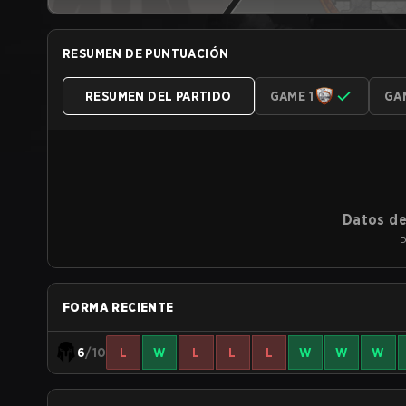
RESUMEN DE PUNTUACIÓN
RESUMEN DEL PARTIDO
GAME 1
GA
Datos de
P
FORMA RECIENTE
6
/10
L
W
L
L
L
W
W
W