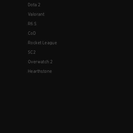
Dota 2
Valorant
R6:S
CoD
Rocket League
SC2
Overwatch 2
Hearthstone