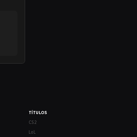
TÍTULOS
CS2
LoL