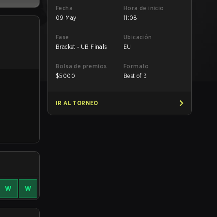
Fecha
Hora de inicio
09 May
11:08
Fase
Ubicación
Bracket - UB Finals
EU
Bolsa de premios
Formato
$
5000
Best of 3
IR AL TORNEO
W
W