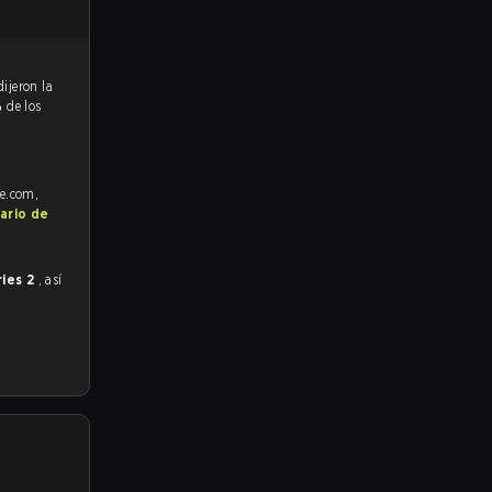
%
de los
fe.com,
ario de
ries 2
, así