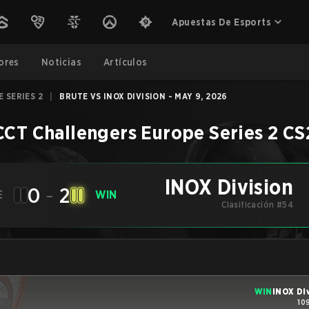
Apuestas De Esports
ores
Noticias
Artículos
 SERIES 2
|
BRUTE VS INOX DIVISION - MAY 9, 2026
CT Challengers Europe Series 2
CS
INOX Division
0
-
2
E
WIN
Clasificación #54
WIN
INOX Di
10