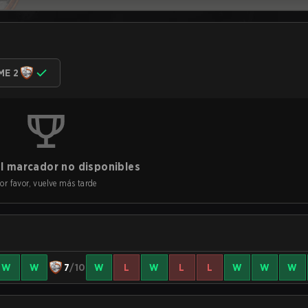
ME 2
l marcador no disponibles
or favor, vuelve más tarde
W
W
7
/10
W
L
W
L
L
W
W
W