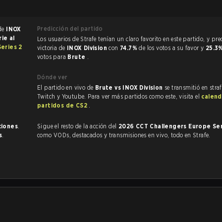
Predicción del partido
 de
INOX
rie al
Los usuarios de Strafe tenían un claro favorito en este partido, y predijeron la
eries 2
victoria de
INOX Division
con
74.7%
de los votos a su favor y
25.3
votos para
Brute
.
Dónde ver
El partido en vivo de
Brute vs INOX Division
se transmitió en stra
Twitch y Youtube. Para ver más partidos como este, visita el
calend
partidos de CS2
.
ciones
.
Sigue el resto de la acción del
2026 CCT Challengers Europe Se
s
.
como VODs, destacados y transmisiones en vivo, todo en Strafe.