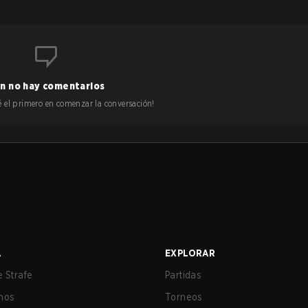
n no hay comentarios
 sé el primero en comenzar la conversación!
A
EXPLORAR
 Strafe
Partidas
nos
Torneos