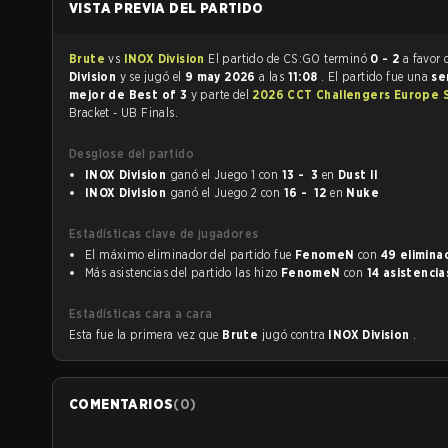
VISTA PREVIA DEL PARTIDO
Brute
vs
INOX Division
El partido de CS:GO terminó
0 - 2
a favor
Division
y se jugó el
9 may 2026
a las
11:08
. El partido fue una
se
mejor de Best of 3
y parte del
2026 CCT Challengers Europe S
Bracket - UB Finals.
Desglose del partido
INOX Division
ganó el Juego 1 con
13 - 3
en
Dust II
INOX Division
ganó el Juego 2 con
16 - 12
en
Nuke
Estadísticas clave de jugadores
El máximo eliminador del partido fue
FenomeN
con
49 elimina
Más asistencias del partido las hizo
FenomeN
con
14 asistencia
Estadísticas cara a cara
Esta fue la primera vez que
Brute
jugó contra
INOX Division
.
COMENTARIOS
(
0
)