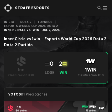
STRAFE ESPORTS
INICIO
|
DOTA 2
|
TORNEOS
|
ESPORTS WORLD CUP 2026 DOTA 2
|
INNER CIRCLE VS 1WIN - JUL 7, 2026
Inner Circle
vs
1win
–
Esports World Cup 2026 Dota 2
Dota 2
Partido
0
-
2
1WIN
Inn
LOSE
WIN
Clasificación #30
Clasificación #50
VOTOS
111 Predicciones
Inn
WIN
1WIN
60 Votos
51 Votos