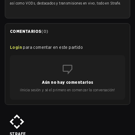
así como VODs, destacados y transmisiones en vivo, todo en Strafe.
COMENTARIOS
(
0
)
Login
para comentar en este partido
Aún no hay comentarios
¡Inicia sesión y sé el primero en comenzar la conversación!
STRAFE