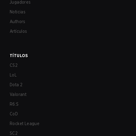
Jugadores
Noticias
Authors
Artículos
TÍTULOS
CS2
LoL
Dota 2
Valorant
R6:S
CoD
Rocket League
SC2