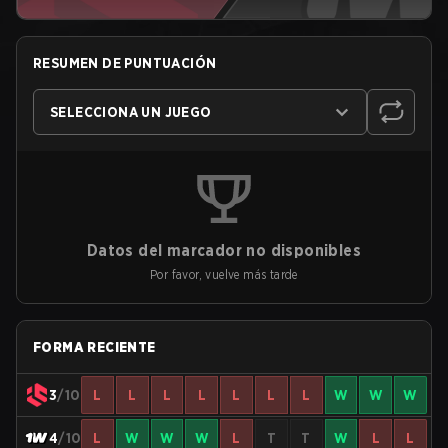
RESUMEN DE PUNTUACIÓN
SELECCIONA UN JUEGO
Datos del marcador no disponibles
Por favor, vuelve más tarde
FORMA RECIENTE
3
/10
L
L
L
L
L
L
L
W
W
W
4
/10
L
W
W
W
L
T
T
W
L
L