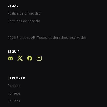
LEGAL
Política de privacidad
Términos de servicio
2026
Sidledes AB. Todos los derechos reservados.
SEGUIR
EXPLORAR
Partidas
Torneos
Equipos