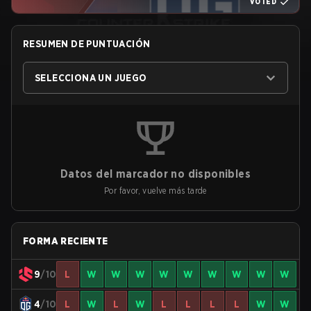
VOTED
RESUMEN DE PUNTUACIÓN
SELECCIONA UN JUEGO
Datos del marcador no disponibles
Por favor, vuelve más tarde
FORMA RECIENTE
9
/10
L
W
W
W
W
W
W
W
W
W
4
/10
L
W
L
W
L
L
L
L
W
W