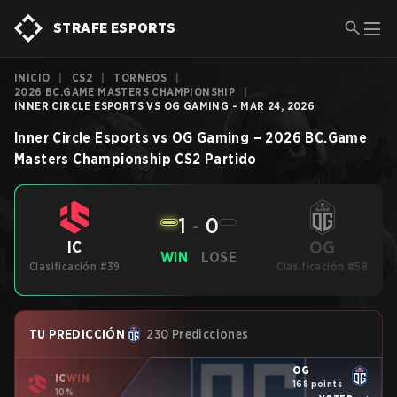
STRAFE ESPORTS
INICIO
|
CS2
|
TORNEOS
|
2026 BC.GAME MASTERS CHAMPIONSHIP
|
INNER CIRCLE ESPORTS VS OG GAMING - MAR 24, 2026
Inner Circle Esports
vs
OG Gaming
–
2026 BC.Game
Masters Championship
CS2
Partido
1
-
0
OG
IC
WIN
LOSE
Clasificación #39
Clasificación #58
TU PREDICCIÓN
230 Predicciones
OG
IC
WIN
168 points
10%