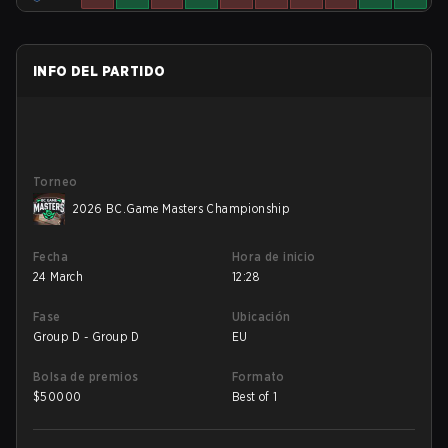
INFO DEL PARTIDO
Torneo
2026 BC.Game Masters Championship
Fecha
Hora de inicio
24 March
12:28
Fase
Ubicación
Group D - Group D
EU
Bolsa de premios
Formato
$
50000
Best of 1