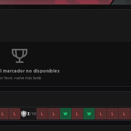
l marcador no disponibles
or favor, vuelve más tarde
L
L
3
/10
L
L
W
L
W
L
L
L