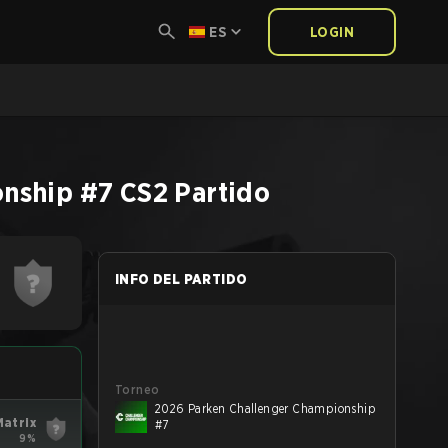
ES
LOGIN
onship #7
CS2
Partido
INFO DEL PARTIDO
Torneo
2026 Parken Challenger Championship
Matrix
#7
9%