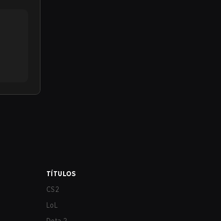
TÍTULOS
CS2
LoL