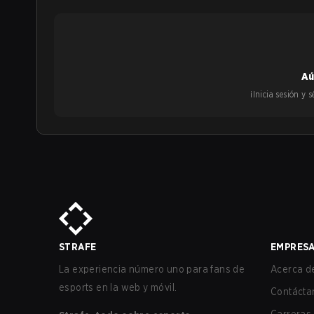
Aú
¡Inicia sesión y
STRAFE
EMPRES
La experiencia número uno para fans de
Acerca de
esports en la web y móvil.
Contácta