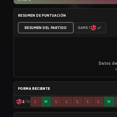
RESUMEN DE PUNTUACIÓN
RESUMEN DEL PARTIDO
GAME 1
Datos de
P
FORMA RECIENTE
2
/10
L
W
L
L
L
L
L
W