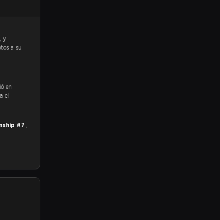
otos a su
ió en
a el
nship #7
,