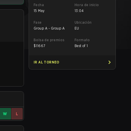
Fecha
Hora de inicio
15 May
13:04
Fase
Ubicación
Group A - Group A
EU
Bolsa de premios
Formato
$
11667
Best of 1
IR AL TORNEO
W
L