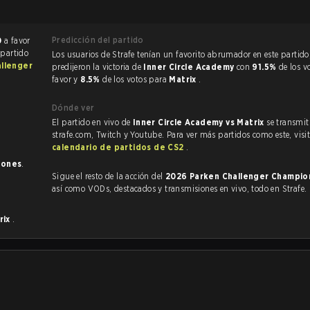
Predicción del partido
0
a favor
 partido
Los usuarios de Strafe tenían un favorito abrumador en este partido, y
llenger
predijeron la victoria de
Inner Circle Academy
con
91.5%
de los v
favor y
8.5%
de los votos para
Matrix
.
Dónde ver
El partido en vivo de
Inner Circle Academy vs Matrix
se transmit
strafe.com, Twitch y Youtube. Para ver más partidos como este, visit
calendario de partidos de CS2
.
iones
.
Sigue el resto de la acción del
2026 Parken Challenger Champio
así como VODs, destacados y transmisiones en vivo, todo en Strafe.
rix
.