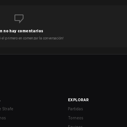
n no hay comentarios
 sé el primero en comenzar la conversación!
A
EXPLORAR
 Strafe
Partidas
nos
Torneos