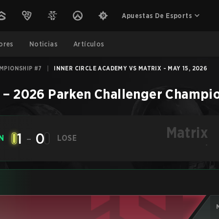
Apuestas De Esports
ores
Noticias
Artículos
MPIONSHIP #7
|
INNER CIRCLE ACADEMY VS MATRIX - MAY 15, 2026
x
–
2026 Parken Challenger Champi
Matrix
1
-
0
N
LOSE
-