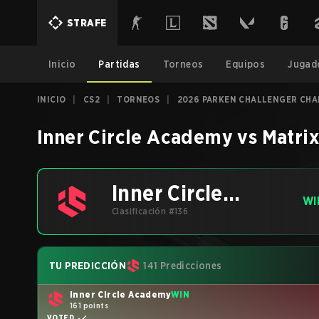
STRAFE
Inicio
Partidas
Torneos
Equipos
Jugad
INICIO
|
CS2
|
TORNEOS
|
2026 PARKEN CHALLENGER CHA
Inner Circle Academy
vs
Matri
Inner Circle
WI
Academy
Clasificación #136
TU PREDICCIÓN
141 Predicciones
Inner Circle Academy
WIN
161 points
VOTED