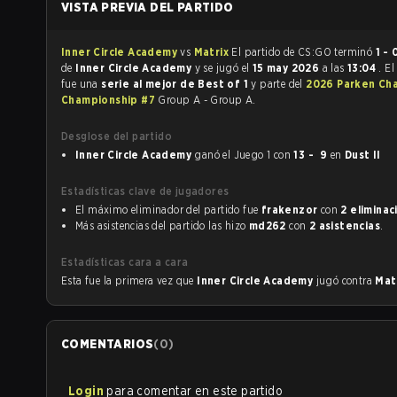
VISTA PREVIA DEL PARTIDO
Inner Circle Academy
vs
Matrix
El partido de CS:GO terminó
1 - 
de
Inner Circle Academy
y se jugó el
15 may 2026
a las
13:04
. El
fue una
serie al mejor de Best of 1
y parte del
2026 Parken Cha
Championship #7
Group A - Group A.
Desglose del partido
Inner Circle Academy
ganó el Juego 1 con
13 - 9
en
Dust II
Estadísticas clave de jugadores
El máximo eliminador del partido fue
frakenzor
con
2 eliminac
Más asistencias del partido las hizo
md262
con
2 asistencias
.
Estadísticas cara a cara
Esta fue la primera vez que
Inner Circle Academy
jugó contra
Mat
COMENTARIOS
(
0
)
Login
para comentar en este partido