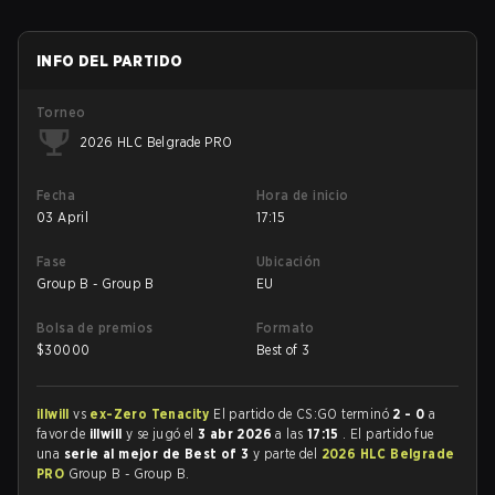
INFO DEL PARTIDO
Torneo
2026 HLC Belgrade PRO
Fecha
Hora de inicio
03 April
17:15
Fase
Ubicación
Group B - Group B
EU
Bolsa de premios
Formato
$
30000
Best of 3
illwill
vs
ex-Zero Tenacity
El partido de CS:GO terminó
2 - 0
a
favor de
illwill
y se jugó el
3 abr 2026
a las
17:15
. El partido fue
una
serie al mejor de Best of 3
y parte del
2026 HLC Belgrade
PRO
Group B - Group B.