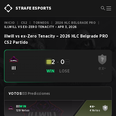
STRAFE ESPORTS
INICIO
|
CS2
|
TORNEOS
|
2026 HLC BELGRADE PRO
|
ILLWILL VS EX-ZERO TENACITY - APR 3, 2026
illwill
vs
ex-Zero Tenacity
–
2026 HLC Belgrade PRO
CS2
Partido
2
-
0
ex-
ill
WIN
LOSE
-
-
VOTOS
133 Predicciones
ill
WIN
ex-
129 Votos
4 Votos