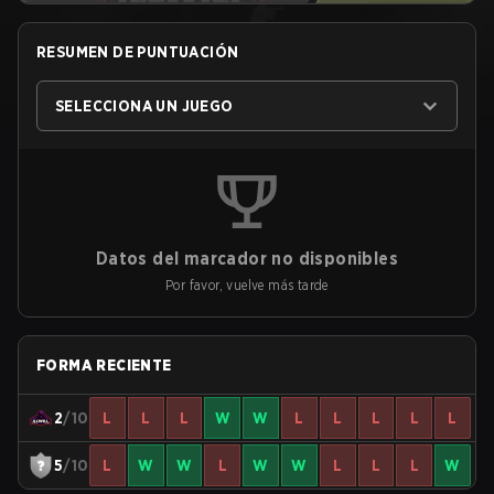
RESUMEN DE PUNTUACIÓN
SELECCIONA UN JUEGO
Datos del marcador no disponibles
Por favor, vuelve más tarde
FORMA RECIENTE
2
/10
L
L
L
W
W
L
L
L
L
L
5
/10
L
W
W
L
W
W
L
L
L
W