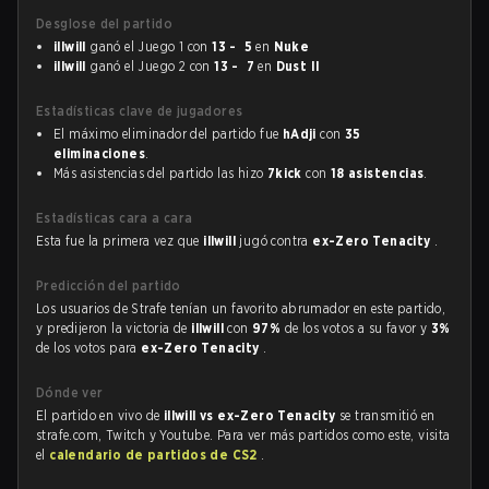
Desglose del partido
illwill
ganó el Juego 1 con
13 - 5
en
Nuke
illwill
ganó el Juego 2 con
13 - 7
en
Dust II
Estadísticas clave de jugadores
El máximo eliminador del partido fue
hAdji
con
35
eliminaciones
.
Más asistencias del partido las hizo
7kick
con
18 asistencias
.
Estadísticas cara a cara
Esta fue la primera vez que
illwill
jugó contra
ex-Zero Tenacity
.
Predicción del partido
Los usuarios de Strafe tenían un favorito abrumador en este partido,
y predijeron la victoria de
illwill
con
97%
de los votos a su favor y
3%
de los votos para
ex-Zero Tenacity
.
Dónde ver
El partido en vivo de
illwill vs ex-Zero Tenacity
se transmitió en
strafe.com, Twitch y Youtube. Para ver más partidos como este, visita
el
calendario de partidos de CS2
.