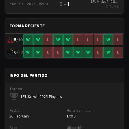
LFL Kickoff 2025
0
-
1
ene. 30 - 2025, 05:00
Group B
Group B
FORMA RECIENTE
5
/10
W
W
L
W
W
L
L
L
W
L
6
/10
W
W
L
L
W
W
W
L
W
L
INFO DEL PARTIDO
Torneo
LFL Kickoff 2025 Playoffs
Fecha
Hora de inicio
26 February
17:00
Fase
Ubicación