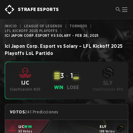
STRAFE ESPORTS
INICIO
|
LEAGUE OF LEGENDS
|
TORNEOS
|
LFL KICKOFF 2025 PLAYOFFS
|
ICI JAPON CORP. ESPORT VS SOLARY - FEB 26, 2025
Ici Japon Corp. Esport
vs
Solary
–
LFL Kickoff 2025
Playoffs
LoL
Partido
3
-
1
SLY
IJC
WIN
LOSE
Clasificación #20
Clasificación #85
VOTOS
241 Predicciones
IJC
WIN
SLY
53 Votos
188 Votos