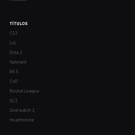
TÍTULOS
CS2
LoL
Dota 2
Valorant
R6:S
CoD
Rocket League
SC2
Overwatch 2
Hearthstone