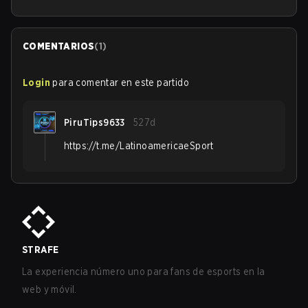
COMENTARIOS
(
1
)
Login
para comentar en este partido
PiruTips9633
527d
https://t.me/LatinoamericaeSport
STRAFE
La experiencia número uno para fans de esports en la
web y móvil.