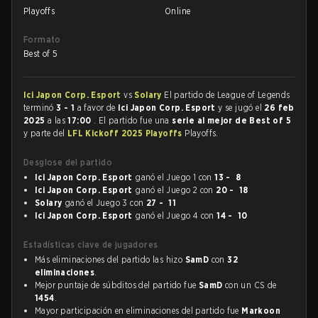
Playoffs
Online
Formato
Best of 5
Ici Japon Corp. Esport
vs
Solary
El partido de League of Legends
terminó
3 - 1
a favor de
Ici Japon Corp. Esport
y se jugó el
26 feb
2025
a las
17:00
. El partido fue una
serie al mejor de Best of 5
y parte del
LFL Kickoff 2025 Playoffs
Playoffs.
Desglose del partido
Ici Japon Corp. Esport
ganó el Juego 1 con
13 - 8
Ici Japon Corp. Esport
ganó el Juego 2 con
20 - 18
Solary
ganó el Juego 3 con
27 - 11
Ici Japon Corp. Esport
ganó el Juego 4 con
14 - 10
Estadísticas clave de jugadores
Más eliminaciones del partido las hizo
SamD
con
32
eliminaciones
.
Mejor puntaje de súbditos del partido fue
SamD
con un CS de
1454
.
Mayor participación en eliminaciones del partido fue
Markoon