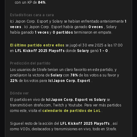
con un KP de
84%
.
Estadísticas cara a cara
Ici Japon Corp. Esport y Solary se habían enfrentado anteriormente
1
veces
. Ici Japon Corp. Esport había ganado
0 veces
, Solary
había ganado
1 veces
y
0 partidos
terminaron en empate.
El último partido entre ellos
se jugó el 30 ene 2025 a las 17:00
en
LFL Kickoff 2025 Playoffs
donde
Solary
ganó
1 - 0
.
Predicción del partido
Los usuarios de Strafe tenían un claro favorito en este partido, y
predijeron la victoria de
Solary
con
78%
de los votos a su favor y
22%
de los votos para
Ici Japon Corp. Esport
.
Dónde ver
El partido en vivo de
Ici Japon Corp. Esport vs Solary
se
transmitió en strafe.com, Twitch y Youtube. Para ver más partidos
como este, visita el
calendario de partidos de LoL
.
Sigue el resto de la acción del
LFL Kickoff 2025 Playoffs
, así
como VODs, destacados y transmisiones en vivo, todo en Strafe.