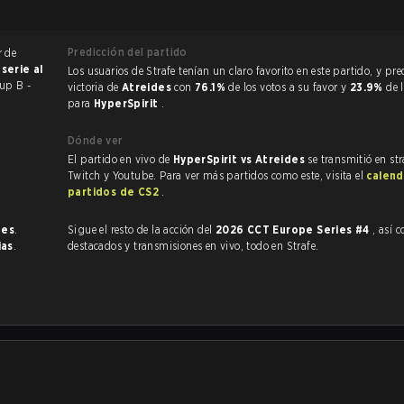
Predicción del partido
r de
a
serie al
Los usuarios de Strafe tenían un claro favorito en este partido, y predijeron la
up B -
victoria de
Atreides
con
76.1%
de los votos a su favor y
23.9%
de 
para
HyperSpirit
.
Dónde ver
El partido en vivo de
HyperSpirit vs Atreides
se transmitió en st
Twitch y Youtube. Para ver más partidos como este, visita el
calend
partidos de CS2
.
nes
.
Sigue el resto de la acción del
2026 CCT Europe Series #4
, así com
ias
.
destacados y transmisiones en vivo, todo en Strafe.