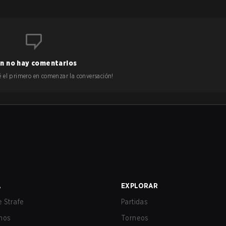
n no hay comentarios
 sé el primero en comenzar la conversación!
A
EXPLORAR
 Strafe
Partidas
nos
Torneos