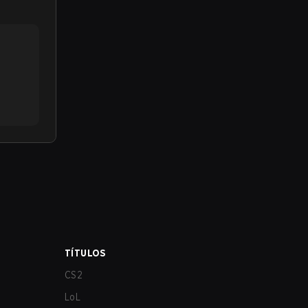
TÍTULOS
CS2
LoL