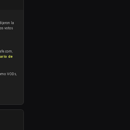
los votos
rafe.com,
ario de
o VODs,