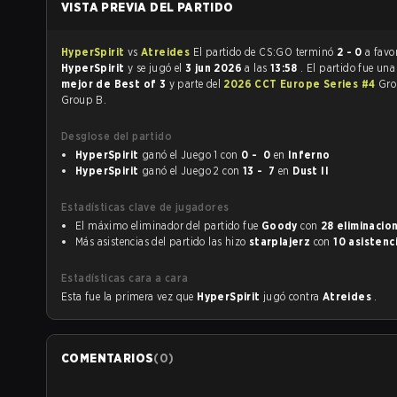
VISTA PREVIA DEL PARTIDO
HyperSpirit
vs
Atreides
El partido de CS:GO terminó
2 - 0
a favo
HyperSpirit
y se jugó el
3 jun 2026
a las
13:58
. El partido fue un
mejor de Best of 3
y parte del
2026 CCT Europe Series #4
Gro
Group B.
Desglose del partido
HyperSpirit
ganó el Juego 1 con
0 - 0
en
Inferno
HyperSpirit
ganó el Juego 2 con
13 - 7
en
Dust II
Estadísticas clave de jugadores
El máximo eliminador del partido fue
Goody
con
28 eliminacio
Más asistencias del partido las hizo
starplajerz
con
10 asistenc
Estadísticas cara a cara
Esta fue la primera vez que
HyperSpirit
jugó contra
Atreides
.
COMENTARIOS
(
0
)