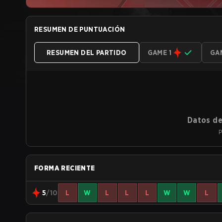
RESUMEN DE PUNTUACIÓN
RESUMEN DEL PARTIDO
GAME 1
GA
Datos de
P
FORMA RECIENTE
5
/10
L
W
L
L
L
W
W
L