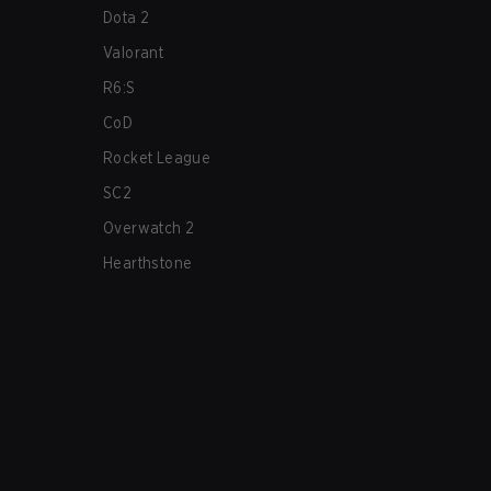
Dota 2
Valorant
R6:S
CoD
Rocket League
SC2
Overwatch 2
Hearthstone