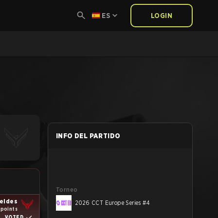
ES
LOGIN
INFO DEL PARTIDO
Torneo
eides
2026 CCT Europe Series #4
 points
VOTED