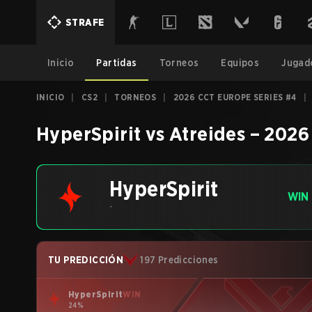
STRAFE
Inicio
Partidas
Torneos
Equipos
Jugad
INICIO
|
CS2
|
TORNEOS
|
2026 CCT EUROPE SERIES #4
|
HyperSpirit
vs
Atreides
–
2026
HyperSpirit
WIN
-
TU PREDICCIÓN
197 Predicciones
HyperSpirit
WIN
24%