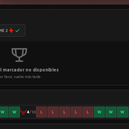
ME 2
l marcador no disponibles
or favor, vuelve más tarde
W
W
4
/10
L
L
L
L
L
W
W
W