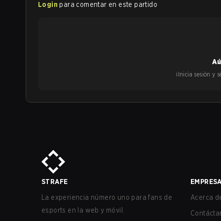
Login
para comentar en este partido
Aú
¡Inicia sesión y
STRAFE
EMPRES
La experiencia número uno para fans de
Acerca de
esports en la web y móvil.
Contácta