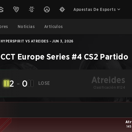
Apuestas De Esports
ores
Noticias
Artículos
HYPERSPIRIT VS ATREIDES - JUN 3, 2026
 CCT Europe Series #4
CS2
Partido
Atreides
2
-
0
LOSE
Clasificación #124
Atr
145