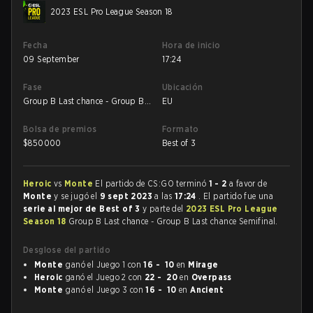
2023 ESL Pro League Season 18
Fecha
Hora de inicio
09 September
17:24
Fase
Ubicación
Group B Last chance - Group B
EU
Last chance Semifinal
Bolsa de premios
Formato
$
850000
Best of 3
Heroic
vs
Monte
El partido de CS:GO terminó
1 - 2
a favor de
Monte
y se jugó el
9 sept 2023
a las
17:24
. El partido fue una
serie al mejor de Best of 3
y parte del
2023 ESL Pro League
Season 18
Group B Last chance - Group B Last chance Semifinal.
Desglose del partido
Monte
ganó el Juego 1 con
16 - 10
en
Mirage
Heroic
ganó el Juego 2 con
22 - 20
en
Overpass
Monte
ganó el Juego 3 con
16 - 10
en
Ancient