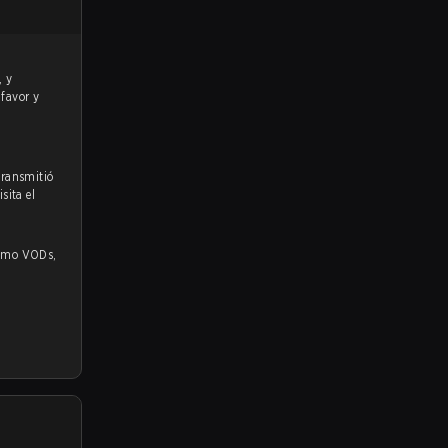
 favor y
transmitió
sita el
 VODs,