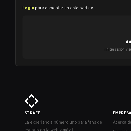
Login
para comentar en este partido
Aú
¡Inicia sesión y
STRAFE
EMPRES
La experiencia número uno para fans de
Acerca de
esports en la web y móvil.