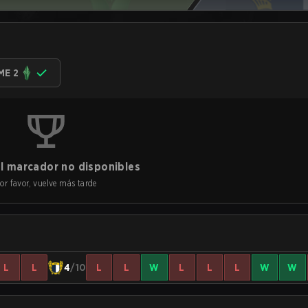
ME 2
l marcador no disponibles
or favor, vuelve más tarde
L
L
4
/10
L
L
W
L
L
L
W
W