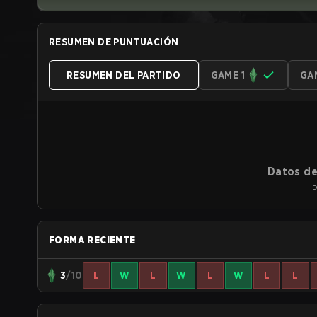
RESUMEN DE PUNTUACIÓN
RESUMEN DEL PARTIDO
GAME 1
GA
Datos de
P
FORMA RECIENTE
3
/10
L
W
L
W
L
W
L
L