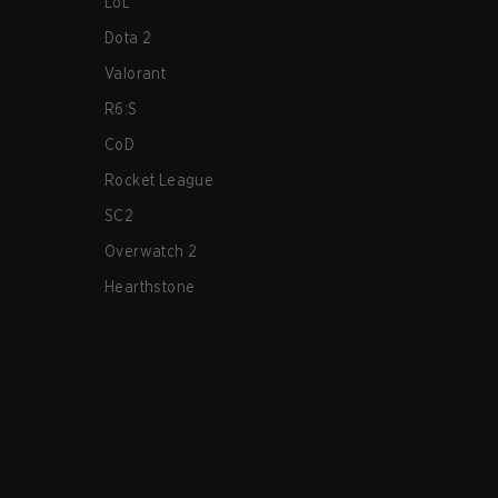
LoL
Dota 2
Valorant
R6:S
CoD
Rocket League
SC2
Overwatch 2
Hearthstone