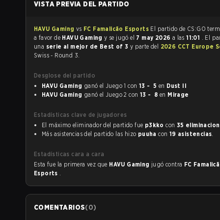
VISTA PREVIA DEL PARTIDO
HAVU Gaming
vs
FC Famalicão Esports
El partido de 
a favor de
HAVU Gaming
y se jugó el
7 may 2026
a las
11:01
. El pa
una
serie al mejor de Best of 3
y parte del
2026 CCT Europe S
Swiss - Round 3.
Desglose del partido
HAVU Gaming
ganó el Juego 1 con
13 - 5
en
Dust II
HAVU Gaming
ganó el Juego 2 con
13 - 8
en
Mirage
Estadísticas clave de jugadores
El máximo eliminador del partido fue
p3kko
con
35 eliminacio
Más asistencias del partido las hizo
puuha
con
19 asistencias
.
Estadísticas cara a cara
Esta fue la primera vez que
HAVU Gaming
jugó contra
FC Famalic
Esports
.
COMENTARIOS
(
0
)