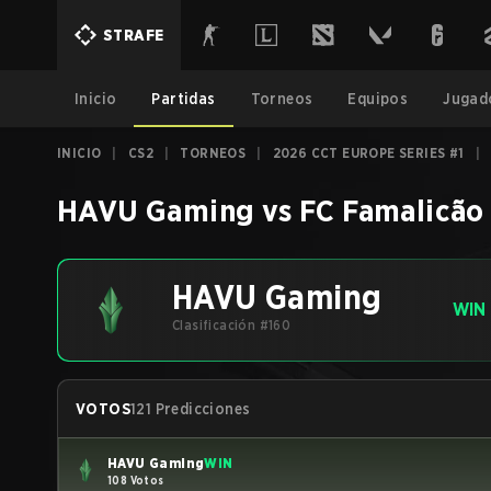
STRAFE
Inicio
Partidas
Torneos
Equipos
Jugad
INICIO
|
CS2
|
TORNEOS
|
2026 CCT EUROPE SERIES #1
|
HAVU Gaming
vs
FC Famalicão
HAVU Gaming
WIN
Clasificación #160
VOTOS
121 Predicciones
HAVU Gaming
WIN
108 Votos