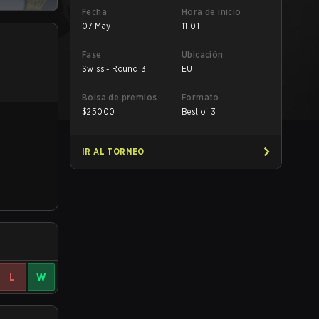
Fecha
Hora de inicio
07 May
11:01
Fase
Ubicación
Swiss - Round 3
EU
Bolsa de premios
Formato
$
25000
Best of 3
IR AL TORNEO
L
W