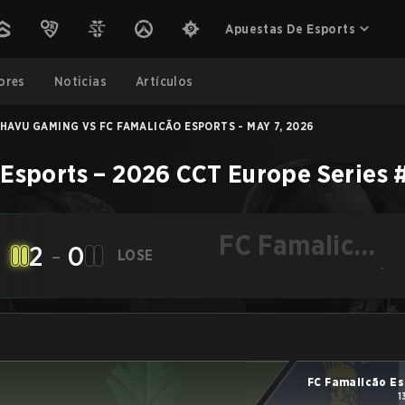
Apuestas De Esports
ores
Noticias
Artículos
HAVU GAMING VS FC FAMALICÃO ESPORTS - MAY 7, 2026
 Esports
–
2026 CCT Europe Series 
FC Famalicão
2
-
0
LOSE
Esports
-
FC Famalicão Es
1