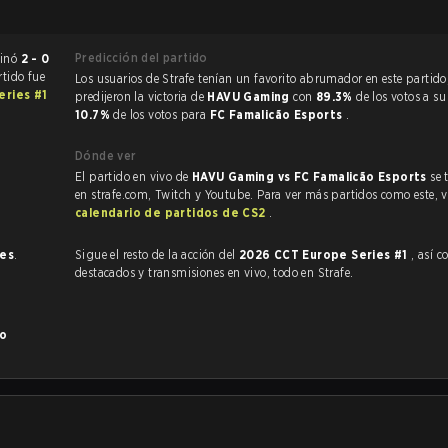
Predicción del partido
CS:GO terminó
2 - 0
rtido fue
Los usuarios de Strafe tenían un favorito abrumador en este partido, y
eries #1
predijeron la victoria de
HAVU Gaming
con
89.3%
de los votos a su
10.7%
de los votos para
FC Famalicão Esports
.
Dónde ver
El partido en vivo de
HAVU Gaming vs FC Famalicão Esports
se 
en strafe.com, Twitch y Youtube. Para ver más partidos como este, vi
calendario de partidos de CS2
.
nes
.
Sigue el resto de la acción del
2026 CCT Europe Series #1
, así como
destacados y transmisiones en vivo, todo en Strafe.
ão