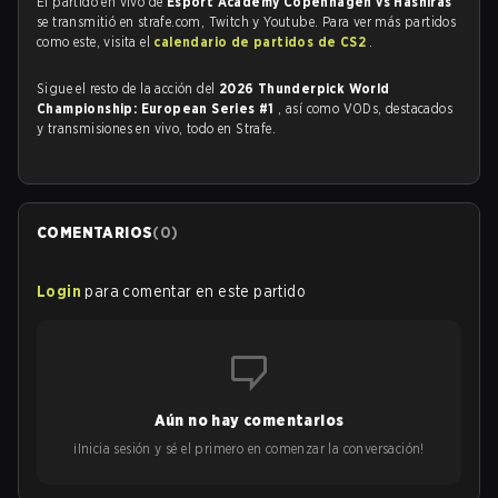
El partido en vivo de
Esport Academy Copenhagen vs Hashiras
se transmitió en strafe.com, Twitch y Youtube. Para ver más partidos
como este, visita el
calendario de partidos de CS2
.
Sigue el resto de la acción del
2026 Thunderpick World
Championship: European Series #1
, así como VODs, destacados
y transmisiones en vivo, todo en Strafe.
COMENTARIOS
(
0
)
Login
para comentar en este partido
Aún no hay comentarios
¡Inicia sesión y sé el primero en comenzar la conversación!