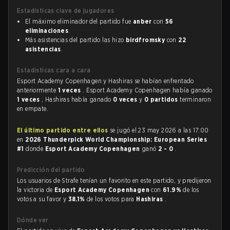
Estadísticas clave de jugadores
El máximo eliminador del partido fue
anber
con
56
eliminaciones
.
Más asistencias del partido las hizo
birdfromsky
con
22
asistencias
.
Estadísticas cara a cara
Esport Academy Copenhagen y Hashiras se habían enfrentado
anteriormente
1 veces
. Esport Academy Copenhagen había ganado
1 veces
, Hashiras había ganado
0 veces
y
0 partidos
terminaron
en empate.
El último partido entre ellos
se jugó el 23 may 2026 a las 17:00
en
2026 Thunderpick World Championship: European Series
#1
donde
Esport Academy Copenhagen
ganó
2 - 0
.
Predicción del partido
Los usuarios de Strafe tenían un favorito en este partido, y predijeron
la victoria de
Esport Academy Copenhagen
con
61.9%
de los
votos a su favor y
38.1%
de los votos para
Hashiras
.
Dónde ver