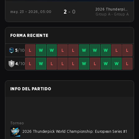
2026 Thunderpick
2
-
0
may. 23 - 2026, 05:00
World Championship:
Group A - Group A
European Series #1
FORMA RECIENTE
5
/10
L
W
W
L
L
W
W
W
L
L
4
/10
L
W
L
L
L
W
L
W
W
L
INFO DEL PARTIDO
Torneo
2026 Thunderpick World Championship: European Series #1