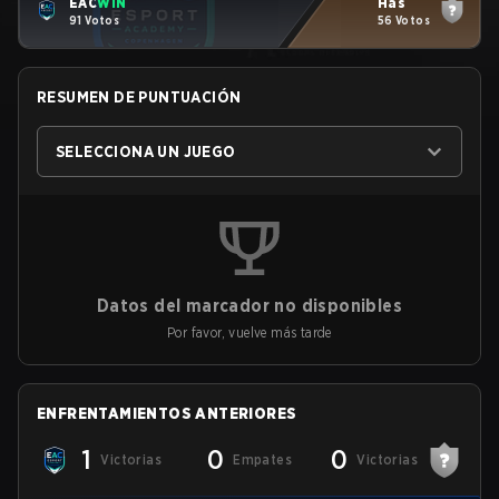
EAC
WIN
Has
91 Votos
56 Votos
RESUMEN DE PUNTUACIÓN
SELECCIONA UN JUEGO
Datos del marcador no disponibles
Por favor, vuelve más tarde
ENFRENTAMIENTOS ANTERIORES
1
0
0
Victorias
Empates
Victorias