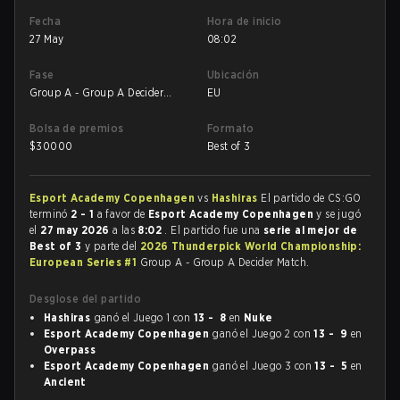
Fecha
Hora de inicio
27 May
08:02
Fase
Ubicación
Group A - Group A Decider
EU
Match
Bolsa de premios
Formato
$
30000
Best of 3
Esport Academy Copenhagen
vs
Hashiras
El partido de CS:GO
terminó
2 - 1
a favor de
Esport Academy Copenhagen
y se jugó
el
27 may 2026
a las
8:02
. El partido fue una
serie al mejor de
Best of 3
y parte del
2026 Thunderpick World Championship:
European Series #1
Group A - Group A Decider Match.
Desglose del partido
Hashiras
ganó el Juego 1 con
13 - 8
en
Nuke
Esport Academy Copenhagen
ganó el Juego 2 con
13 - 9
en
Overpass
Esport Academy Copenhagen
ganó el Juego 3 con
13 - 5
en
Ancient